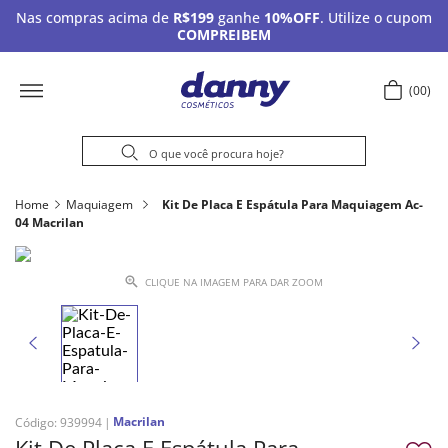
Nas compras acima de
R$199
ganhe
10%OFF
. Utilize o cupom
COMPREIBEM
00
Home
Maquiagem
Kit De Placa E Espátula Para Maquiagem Ac-
04 Macrilan
CLIQUE NA IMAGEM PARA DAR ZOOM
Macrilan
Código
:
939994
Kit De Placa E Espátula Para