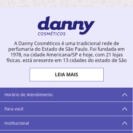
A Danny Cosméticos é uma tradicional rede de
perfumaria do Estado de São Paulo. Foi fundada em
1978, na cidade Americana/SP e hoje, com 21 lojas
físicas, está presente em 13 cidades do estado de São
Paulo. Ingressou na loja online em 2012, quando
começou a vender para todo o território brasileiro.
LEIA MAIS
Com uma infinidade de marcas e a filosofia de vender
produtos que vão do popular ao luxo, a Danny
Cosméticos mantém parceria com aproximadamente
300 grandes fornecedores e lançamentos diários na
Horário de Atendimento
loja online. Nas cidades onde temos lojas físicas,
oferecemos cursos especializados aos profissionais da
Para você
área de beleza. São 12 centros técnicos que oferecem
programação semanal de cursos e encontros.
Institucional
“O varejo corre nas nossas veias como nossos valores
humanos, éticos e morais. E que o branco e o azul anil,