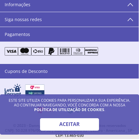
Informações
as cores da Danny Cosméticos, possam continuar
transmitindo paz e harmonia para todos vocês!”
Siga nossas redes
Pagamentos
Cupons de Desconto
ESTE SITE UTILIZA COOKIES PARA PERSONALIZAR A SUA EXPERIÊNCIA.
AO CONTINUAR NAVEGANDO, VOCÊ CONCORDA COM A NOSSA
POLÍTICA DE UTILIZAÇÃO DE COOKIES
.
ACEITAR
© 2023 - Danny Cosméticos LTDA - Todos os direitos reservados
CNPJ: 50.028.976/0023-56 | Rua Rio Branco 93 - Centro - Americana , SP -
CEP: 13.465-030