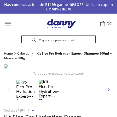
Nas compras acima de
R$199
ganhe
10%OFF
. Utilize o cupom
COMPREIBEM
00
Home
Cabelos
Kit Eico Pro Hydration Expert - Shampoo 300ml +
Máscara 300g
CLIQUE NA IMAGEM PARA DAR ZOOM
Eico
Código
:
34894
Kit Eico Pro Hydration Expert -