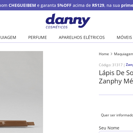
upom
CHEGUEIBEM
e garanta
5%OFF
acima de
R$129
, na sua
prime
UIAGEM
PERFUME
APARELHOS ELÉTRICOS
MÓVEIS
Home
Maquiage
Zan
Código
:
31317
Lápis De S
Zanphy Mé