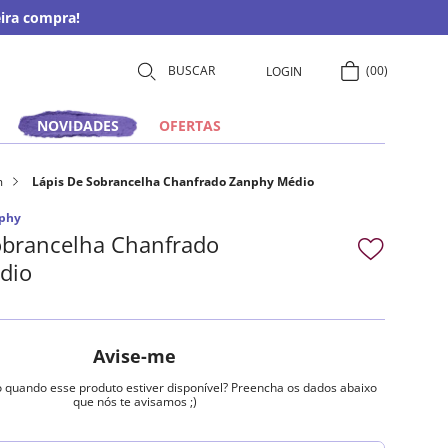
ira compra!
00
LOGIN
NOVIDADES
OFERTAS
m
Lápis De Sobrancelha Chanfrado Zanphy Médio
phy
obrancelha Chanfrado
dio