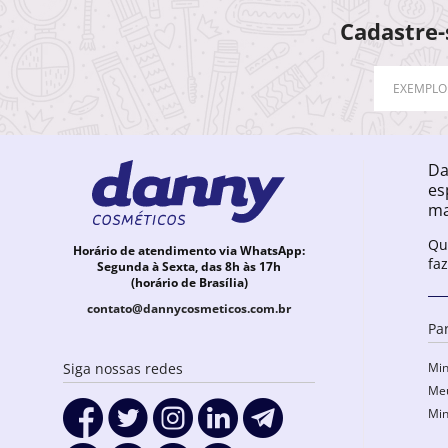
Cadastre-
Da
es
ma
Qu
Horário de atendimento via WhatsApp:
fa
Segunda à Sexta, das 8h às 17h
(horário de Brasília)
contato@dannycosmeticos.com.br
Pa
Min
Siga nossas redes
Meu
Min