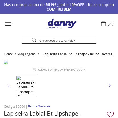
Nas compras acima de
R$199
ganhe
10%OFF
. Utilize o cupom
COMPREIBEM
00
Home
Maquiagem
Lapiseira Labial Bt Lipshape - Bruna Tavares
CLIQUE NA IMAGEM PARA DAR ZOOM
Bruna Tavares
Código
:
30964
Lapiseira Labial Bt Lipshape -