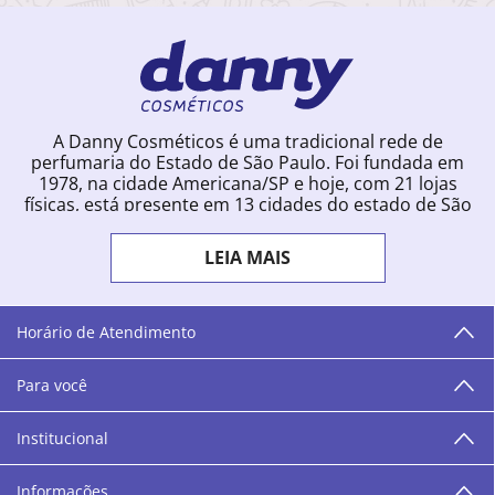
A Danny Cosméticos é uma tradicional rede de
perfumaria do Estado de São Paulo. Foi fundada em
1978, na cidade Americana/SP e hoje, com 21 lojas
físicas, está presente em 13 cidades do estado de São
Paulo. Ingressou na loja online em 2012, quando
começou a vender para todo o território brasileiro.
LEIA MAIS
Com uma infinidade de marcas e a filosofia de vender
produtos que vão do popular ao luxo, a Danny
Cosméticos mantém parceria com aproximadamente
300 grandes fornecedores e lançamentos diários na
Horário de Atendimento
loja online. Nas cidades onde temos lojas físicas,
oferecemos cursos especializados aos profissionais da
Para você
área de beleza. São 12 centros técnicos que oferecem
programação semanal de cursos e encontros.
Institucional
“O varejo corre nas nossas veias como nossos valores
humanos, éticos e morais. E que o branco e o azul anil,
Informações
as cores da Danny Cosméticos, possam continuar