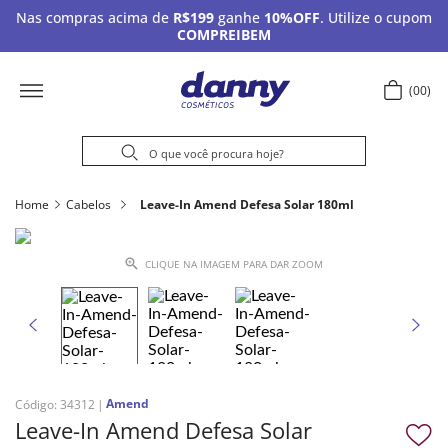
Nas compras acima de
R$199
ganhe
10%OFF
. Utilize o cupom
COMPREIBEM
00
Home
Cabelos
Leave-In Amend Defesa Solar 180ml
CLIQUE NA IMAGEM PARA DAR ZOOM
Amend
Código
:
34312
Leave-In Amend Defesa Solar