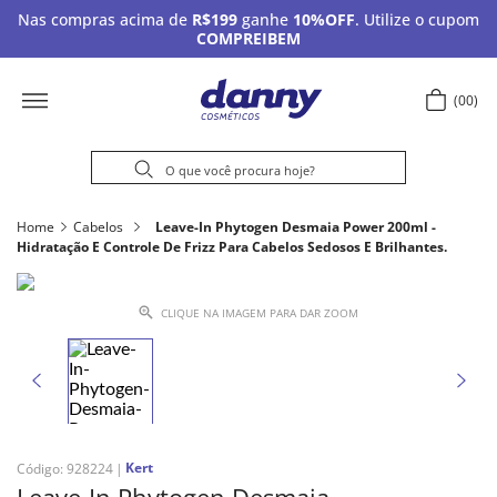
Nas compras acima de
R$199
ganhe
10%OFF
. Utilize o cupom
COMPREIBEM
00
Home
Cabelos
Leave-In Phytogen Desmaia Power 200ml -
Hidratação E Controle De Frizz Para Cabelos Sedosos E Brilhantes.
CLIQUE NA IMAGEM PARA DAR ZOOM
Kert
Código
:
928224
Leave-In Phytogen Desmaia