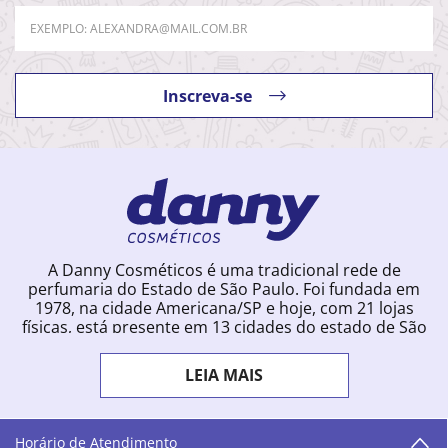
Inscreva-se
A Danny Cosméticos é uma tradicional rede de
perfumaria do Estado de São Paulo. Foi fundada em
1978, na cidade Americana/SP e hoje, com 21 lojas
físicas, está presente em 13 cidades do estado de São
Paulo. Ingressou na loja online em 2012, quando
começou a vender para todo o território brasileiro.
LEIA MAIS
Com uma infinidade de marcas e a filosofia de vender
produtos que vão do popular ao luxo, a Danny
Cosméticos mantém parceria com aproximadamente
300 grandes fornecedores e lançamentos diários na
Horário de Atendimento