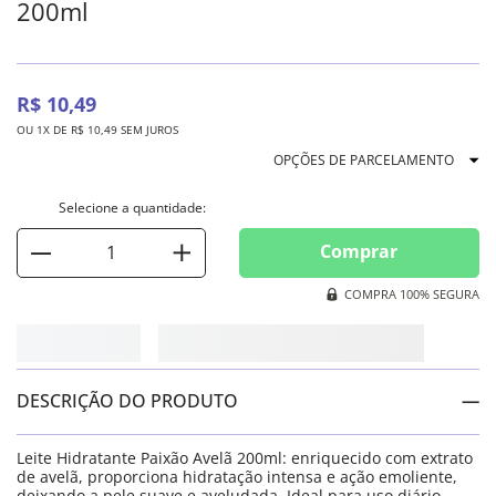
200ml
R$
10
,
49
OU
1
X DE
R$
10
,
49
SEM JUROS
OPÇÕES DE PARCELAMENTO
Comprar
COMPRA 100% SEGURA
DESCRIÇÃO DO PRODUTO
Leite Hidratante Paixão Avelã 200ml: enriquecido com extrato
de avelã, proporciona hidratação intensa e ação emoliente,
deixando a pele suave e aveludada. Ideal para uso diário,