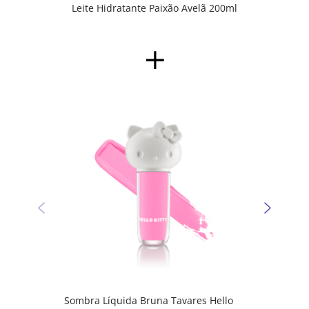
Leite Hidratante Paixão Avelã 200ml
Sombr
Kitty 
Sombra Líquida Bruna Tavares Hello