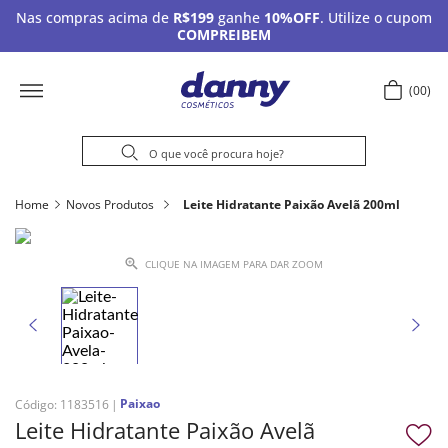
Nas compras acima de
R$199
ganhe
10%OFF
. Utilize o cupom
COMPREIBEM
00
Home
Novos Produtos
Leite Hidratante Paixão Avelã 200ml
CLIQUE NA IMAGEM PARA DAR ZOOM
Paixao
Código
:
1183516
Leite Hidratante Paixão Avelã