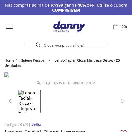
Nas compras acima de
R$199
ganhe
10%OFF
. Utilize o cupom
COMPREIBEM
00
Home
Higiene Pessoal
Lenço Facial Ricca Limpeza Detox - 25
Unidades
CLIQUE NA IMAGEM PARA DAR ZOOM
Belliz
Código
:
23574
Lenço Facial Ricca Limpeza