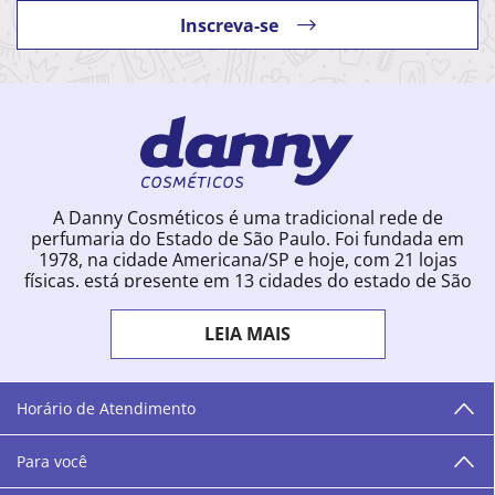
Inscreva-se
A Danny Cosméticos é uma tradicional rede de
perfumaria do Estado de São Paulo. Foi fundada em
1978, na cidade Americana/SP e hoje, com 21 lojas
físicas, está presente em 13 cidades do estado de São
Paulo. Ingressou na loja online em 2012, quando
começou a vender para todo o território brasileiro.
LEIA MAIS
Com uma infinidade de marcas e a filosofia de vender
produtos que vão do popular ao luxo, a Danny
Cosméticos mantém parceria com aproximadamente
300 grandes fornecedores e lançamentos diários na
Horário de Atendimento
loja online. Nas cidades onde temos lojas físicas,
oferecemos cursos especializados aos profissionais da
Para você
área de beleza. São 12 centros técnicos que oferecem
programação semanal de cursos e encontros.