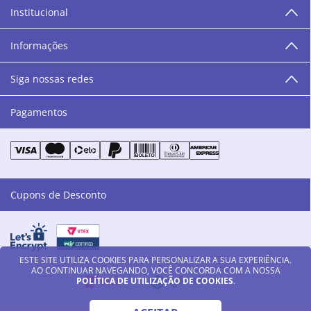
Institucional
“O varejo corre nas nossas veias como nossos valores
humanos, éticos e morais. E que o branco e o azul anil,
Informações
as cores da Danny Cosméticos, possam continuar
transmitindo paz e harmonia para todos vocês!”
Siga nossas redes
Pagamentos
Cupons de Desconto
ESTE SITE UTILIZA COOKIES PARA PERSONALIZAR A SUA EXPERIÊNCIA.
AO CONTINUAR NAVEGANDO, VOCÊ CONCORDA COM A NOSSA
POLÍTICA DE UTILIZAÇÃO DE COOKIES
.