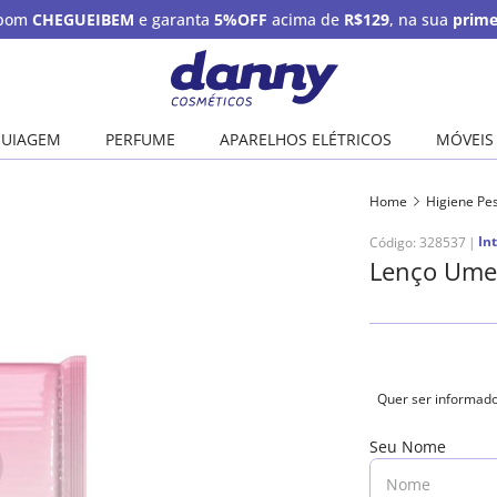
upom
CHEGUEIBEM
e garanta
5%OFF
acima de
R$129
, na sua
prime
UIAGEM
PERFUME
APARELHOS ELÉTRICOS
MÓVEIS
Home
Higiene Pe
In
Código
:
328537
Lenço Ume