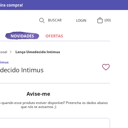
ira compra!
00
LOGIN
NOVIDADES
OFERTAS
ssoal
Lenço Umedecido Intimus
timus
decido Intimus