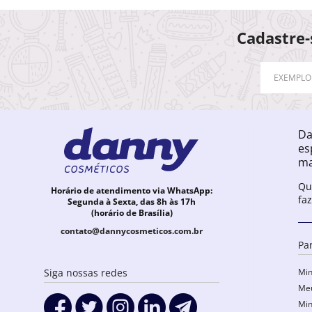
Cadastre-
Da
es
ma
Qu
Horário de atendimento via WhatsApp:
fa
Segunda à Sexta, das 8h às 17h
(horário de Brasília)
contato@dannycosmeticos.com.br
Pa
Min
Siga nossas redes
Meu
Min