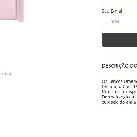
DESCRIÇÃO D
AR ZOOM
Os Lenços Umedec
feminina. Com 1
fáceis de transpo
Dermatologicamen
cuidado do dia a 