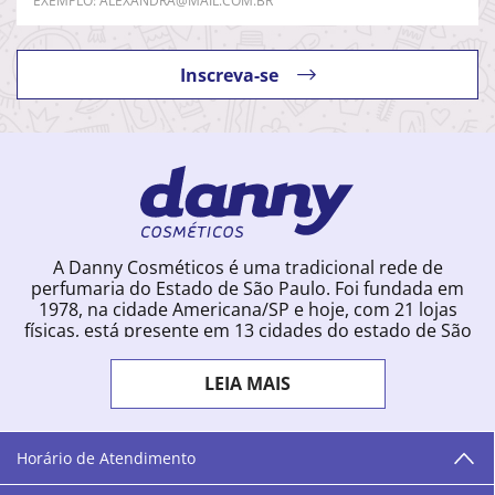
Inscreva-se
A Danny Cosméticos é uma tradicional rede de
perfumaria do Estado de São Paulo. Foi fundada em
1978, na cidade Americana/SP e hoje, com 21 lojas
físicas, está presente em 13 cidades do estado de São
Paulo. Ingressou na loja online em 2012, quando
começou a vender para todo o território brasileiro.
LEIA MAIS
Com uma infinidade de marcas e a filosofia de vender
produtos que vão do popular ao luxo, a Danny
Cosméticos mantém parceria com aproximadamente
300 grandes fornecedores e lançamentos diários na
Horário de Atendimento
loja online. Nas cidades onde temos lojas físicas,