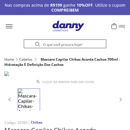
Nas compras acima de
R$199
ganhe
10%OFF
. Utilize o cupom
COMPREIBEM
00
Home
Cabelos
Mascara Capilar Chikas Acorda Cachos 700ml -
Hidratação E Definição Dos Cachos
CLIQUE NA IMAGEM PARA DAR ZOOM
Chikas
Código
:
20380
Mascara Capilar Chikas Acorda