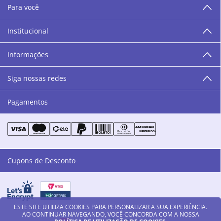
oferecemos cursos especializados aos profissionais da
Para você
área de beleza. São 12 centros técnicos que oferecem
programação semanal de cursos e encontros.
Institucional
“O varejo corre nas nossas veias como nossos valores
humanos, éticos e morais. E que o branco e o azul anil,
Informações
as cores da Danny Cosméticos, possam continuar
transmitindo paz e harmonia para todos vocês!”
Siga nossas redes
Pagamentos
Cupons de Desconto
ESTE SITE UTILIZA COOKIES PARA PERSONALIZAR A SUA EXPERIÊNCIA.
AO CONTINUAR NAVEGANDO, VOCÊ CONCORDA COM A NOSSA