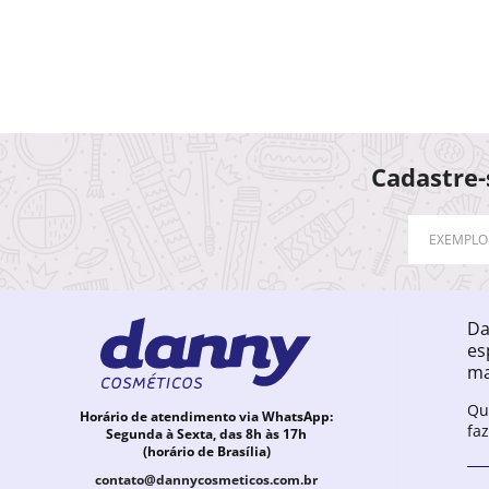
Cadastre-
Da
es
ma
Qu
Horário de atendimento via WhatsApp:
fa
Segunda à Sexta, das 8h às 17h
(horário de Brasília)
contato@dannycosmeticos.com.br