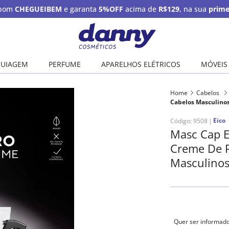
upom
CHEGUEIBEM
e garanta
5%OFF
acima de
R$129
, na sua
prime
UIAGEM
PERFUME
APARELHOS ELÉTRICOS
MÓVEIS
Home
Cabelos
Cabelos Masculinos,
Eico
Código
:
9508
Masc Cap E
Creme De P
Masculinos,