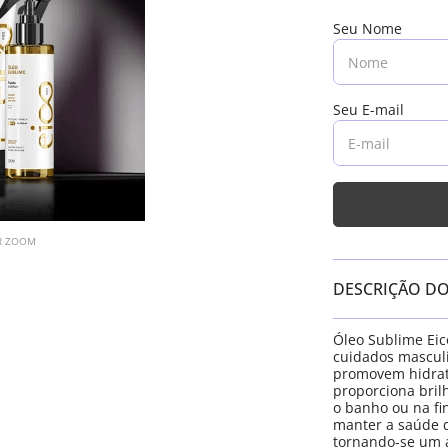
AR ZOOM
DESCRIÇÃO D
Óleo Sublime Eic
cuidados mascul
promovem hidrata
proporciona bril
o banho ou na fin
manter a saúde d
tornando-se um a