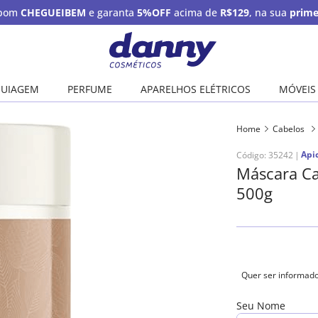
upom
CHEGUEIBEM
e garanta
5%OFF
acima de
R$129
, na sua
prime
UIAGEM
PERFUME
APARELHOS ELÉTRICOS
MÓVEIS
Home
Cabelos
Api
Código
:
35242
Máscara Ca
500g