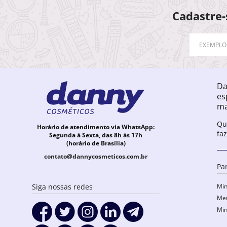
Cadastre-
Da
es
ma
Qu
Horário de atendimento via WhatsApp:
fa
Segunda à Sexta, das 8h às 17h
(horário de Brasília)
contato@dannycosmeticos.com.br
Pa
Min
Siga nossas redes
Meu
Min