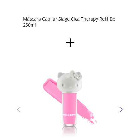
Máscara Capilar Siage Cica Therapy Refil De
250ml
Sombr
Kitty 