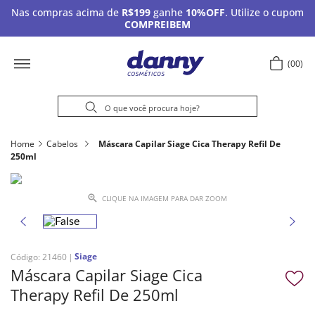
Nas compras acima de
R$199
ganhe
10%OFF
. Utilize o cupom
COMPREIBEM
00
Home
Cabelos
Máscara Capilar Siage Cica Therapy Refil De
250ml
CLIQUE NA IMAGEM PARA DAR ZOOM
Siage
Código
:
21460
Máscara Capilar Siage Cica
Therapy Refil De 250ml