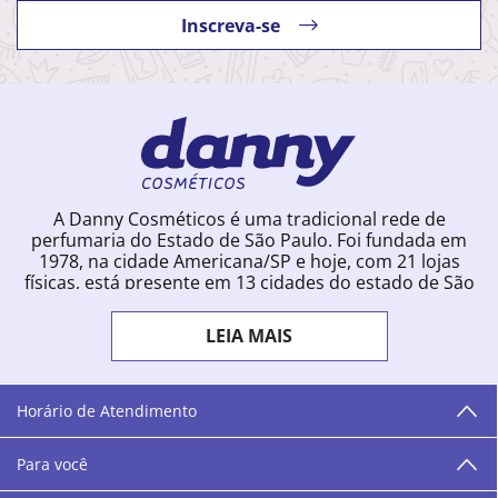
Inscreva-se
A Danny Cosméticos é uma tradicional rede de
perfumaria do Estado de São Paulo. Foi fundada em
1978, na cidade Americana/SP e hoje, com 21 lojas
físicas, está presente em 13 cidades do estado de São
Paulo. Ingressou na loja online em 2012, quando
começou a vender para todo o território brasileiro.
LEIA MAIS
Com uma infinidade de marcas e a filosofia de vender
produtos que vão do popular ao luxo, a Danny
Cosméticos mantém parceria com aproximadamente
300 grandes fornecedores e lançamentos diários na
Horário de Atendimento
loja online. Nas cidades onde temos lojas físicas,
oferecemos cursos especializados aos profissionais da
Para você
área de beleza. São 12 centros técnicos que oferecem
programação semanal de cursos e encontros.