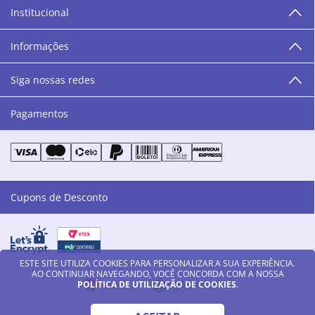
Institucional
“O varejo corre nas nossas veias como nossos valores
humanos, éticos e morais. E que o branco e o azul anil,
Informações
as cores da Danny Cosméticos, possam continuar
transmitindo paz e harmonia para todos vocês!”
Siga nossas redes
Pagamentos
Cupons de Desconto
ESTE SITE UTILIZA COOKIES PARA PERSONALIZAR A SUA EXPERIÊNCIA.
AO CONTINUAR NAVEGANDO, VOCÊ CONCORDA COM A NOSSA
POLÍTICA DE UTILIZAÇÃO DE COOKIES
.