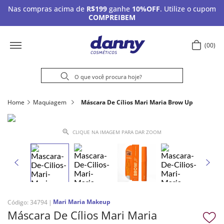
Nas compras acima de
R$199
ganhe
10%OFF
. Utilize o cupom
COMPREIBEM
00
Home
Maquiagem
Máscara De Cílios Mari Maria Brow Up
CLIQUE NA IMAGEM PARA DAR ZOOM
Mari Maria Makeup
Código
:
34794
Máscara De Cílios Mari Maria