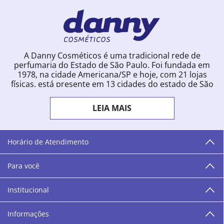
A Danny Cosméticos é uma tradicional rede de
perfumaria do Estado de São Paulo. Foi fundada em
1978, na cidade Americana/SP e hoje, com 21 lojas
físicas, está presente em 13 cidades do estado de São
Paulo. Ingressou na loja online em 2012, quando
começou a vender para todo o território brasileiro.
LEIA MAIS
Com uma infinidade de marcas e a filosofia de vender
produtos que vão do popular ao luxo, a Danny
Cosméticos mantém parceria com aproximadamente
300 grandes fornecedores e lançamentos diários na
Horário de Atendimento
loja online. Nas cidades onde temos lojas físicas,
oferecemos cursos especializados aos profissionais da
Para você
área de beleza. São 12 centros técnicos que oferecem
programação semanal de cursos e encontros.
Institucional
“O varejo corre nas nossas veias como nossos valores
humanos, éticos e morais. E que o branco e o azul anil,
Informações
as cores da Danny Cosméticos, possam continuar