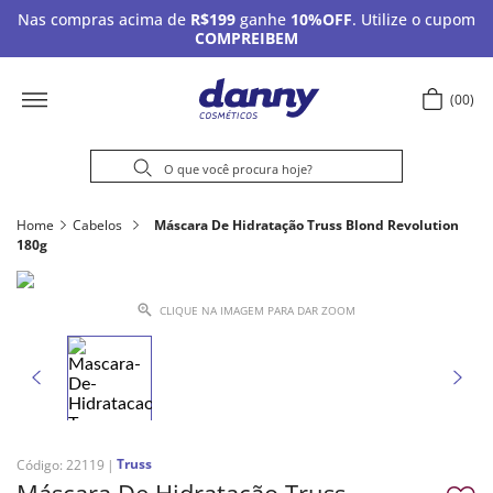
Nas compras acima de
R$199
ganhe
10%OFF
. Utilize o cupom
COMPREIBEM
00
Home
Cabelos
Máscara De Hidratação Truss Blond Revolution
180g
CLIQUE NA IMAGEM PARA DAR ZOOM
Truss
Código
:
22119
Máscara De Hidratação Truss