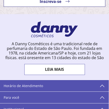
Inscreva-se
A Danny Cosméticos é uma tradicional rede de
perfumaria do Estado de São Paulo. Foi fundada em
1978, na cidade Americana/SP e hoje, com 21 lojas
físicas, está presente em 13 cidades do estado de São
Paulo. Ingressou na loja online em 2012, quando
começou a vender para todo o território brasileiro.
LEIA MAIS
Com uma infinidade de marcas e a filosofia de vender
produtos que vão do popular ao luxo, a Danny
Cosméticos mantém parceria com aproximadamente
300 grandes fornecedores e lançamentos diários na
Horário de Atendimento
loja online. Nas cidades onde temos lojas físicas,
oferecemos cursos especializados aos profissionais da
Para você
área de beleza. São 12 centros técnicos que oferecem
programação semanal de cursos e encontros.