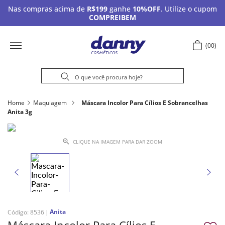
Nas compras acima de
R$199
ganhe
10%OFF
. Utilize o cupom
COMPREIBEM
00
Home
Maquiagem
Máscara Incolor Para Cílios E Sobrancelhas
Anita 3g
CLIQUE NA IMAGEM PARA DAR ZOOM
Anita
Código
:
8536
Máscara Incolor Para Cílios E