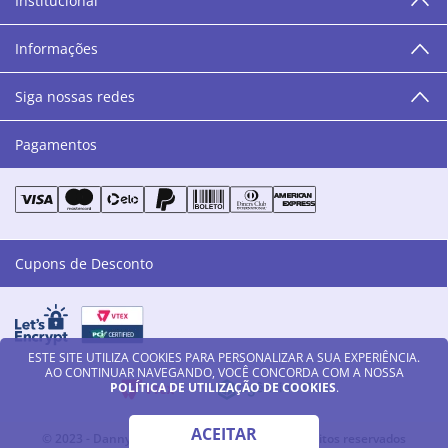
Institucional
“O varejo corre nas nossas veias como nossos valores
humanos, éticos e morais. E que o branco e o azul anil,
Informações
as cores da Danny Cosméticos, possam continuar
transmitindo paz e harmonia para todos vocês!”
Siga nossas redes
Pagamentos
Cupons de Desconto
ESTE SITE UTILIZA COOKIES PARA PERSONALIZAR A SUA EXPERIÊNCIA.
AO CONTINUAR NAVEGANDO, VOCÊ CONCORDA COM A NOSSA
POLÍTICA DE UTILIZAÇÃO DE COOKIES
.
ACEITAR
© 2023 - Danny Cosméticos LTDA - Todos os direitos reservados