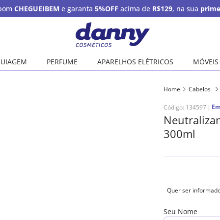
upom
CHEGUEIBEM
e garanta
5%OFF
acima de
R$129
, na sua
prime
UIAGEM
PERFUME
APARELHOS ELÉTRICOS
MÓVEIS
Home
Cabelos
Em
Código
:
134597
Neutralizan
300ml