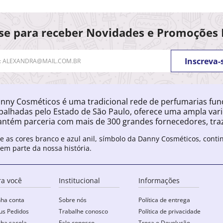
se para receber Novidades e Promoções 
Inscreva-
nny Cosméticos é uma tradicional rede de perfumarias fu
palhadas pelo Estado de São Paulo, oferece uma ampla var
ntém parceria com mais de 300 grandes fornecedores, traz
e as cores branco e azul anil, símbolo da Danny Cosméticos, cont
zem parte da nossa história.
ra você
Institucional
Informações
ha conta
Sobre nós
Política de entrega
s Pedidos
Trabalhe conosco
Política de privacidade
ha sacola
Fale conosco
Troca e Devolução