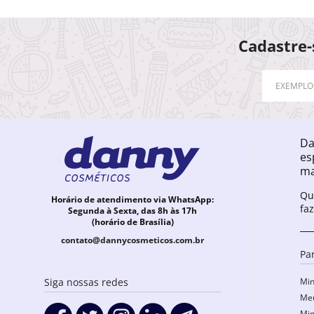
Cadastre-
Da
es
ma
Qu
Horário de atendimento via WhatsApp:
fa
Segunda à Sexta, das 8h às 17h
(horário de Brasília)
contato@dannycosmeticos.com.br
Pa
Min
Siga nossas redes
Meu
Min