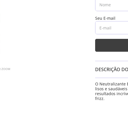
DESCRIÇÃO D
AR ZOOM
O Neutralizante 
lisos e saudávei
resultados incrív
frizz.