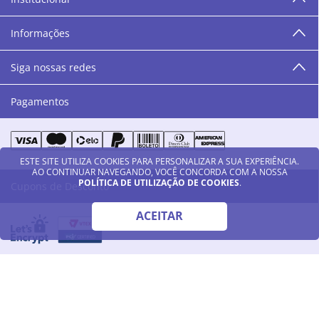
“O varejo corre nas nossas veias como nossos valores
humanos, éticos e morais. E que o branco e o azul anil,
Informações
as cores da Danny Cosméticos, possam continuar
transmitindo paz e harmonia para todos vocês!”
Siga nossas redes
Pagamentos
ESTE SITE UTILIZA COOKIES PARA PERSONALIZAR A SUA EXPERIÊNCIA.
AO CONTINUAR NAVEGANDO, VOCÊ CONCORDA COM A NOSSA
POLÍTICA DE UTILIZAÇÃO DE COOKIES
.
Cupons de Desconto
ACEITAR
© 2023 - Danny Cosméticos LTDA - Todos os direitos reservados