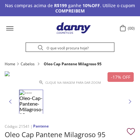
Nas compras acima de
R$199
ganhe
10%OFF
. Utilize o cupom
COMPREIBEM
00
Home
Cabelos
Oleo Cap Pantene Milagroso 95
17%
OFF
CLIQUE NA IMAGEM PARA DAR ZOOM
Pantene
Código
:
21541
Oleo Cap Pantene Milagroso 95