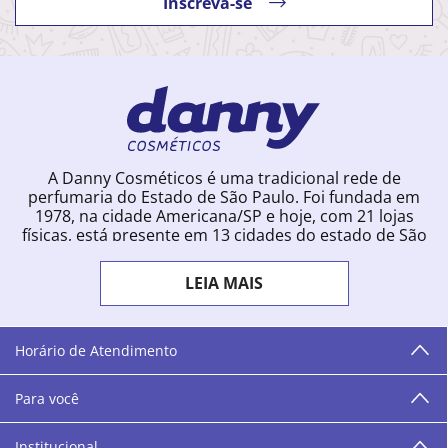
Inscreva-se
A Danny Cosméticos é uma tradicional rede de
perfumaria do Estado de São Paulo. Foi fundada em
1978, na cidade Americana/SP e hoje, com 21 lojas
físicas, está presente em 13 cidades do estado de São
Paulo. Ingressou na loja online em 2012, quando
começou a vender para todo o território brasileiro.
LEIA MAIS
Com uma infinidade de marcas e a filosofia de vender
produtos que vão do popular ao luxo, a Danny
Cosméticos mantém parceria com aproximadamente
300 grandes fornecedores e lançamentos diários na
Horário de Atendimento
loja online. Nas cidades onde temos lojas físicas,
oferecemos cursos especializados aos profissionais da
Para você
área de beleza. São 12 centros técnicos que oferecem
programação semanal de cursos e encontros.
Institucional