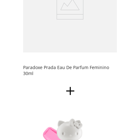
Paradoxe Prada Eau De Parfum Feminino
30ml
Sombr
Kitty 