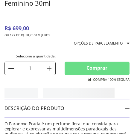
Feminino 30ml
R$
699
,
00
OU
12
X DE
R$
58
,
25
SEM JUROS
OPÇÕES DE PARCELAMENTO
Comprar
COMPRA 100% SEGURA
DESCRIÇÃO DO PRODUTO
O Paradoxe Prada é um perfume floral que convida para
explorar e expressar as multidimensões paradoxais das
mulheres. A celebração de nunca ser a mesma, sempre você