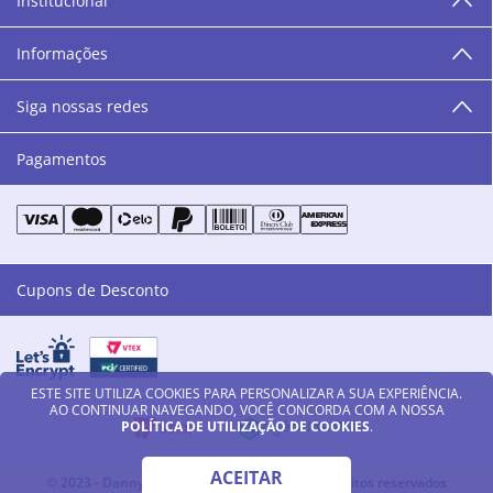
Institucional
“O varejo corre nas nossas veias como nossos valores
humanos, éticos e morais. E que o branco e o azul anil,
Informações
as cores da Danny Cosméticos, possam continuar
transmitindo paz e harmonia para todos vocês!”
Siga nossas redes
Pagamentos
Cupons de Desconto
ESTE SITE UTILIZA COOKIES PARA PERSONALIZAR A SUA EXPERIÊNCIA.
AO CONTINUAR NAVEGANDO, VOCÊ CONCORDA COM A NOSSA
POLÍTICA DE UTILIZAÇÃO DE COOKIES
.
ACEITAR
© 2023 - Danny Cosméticos LTDA - Todos os direitos reservados