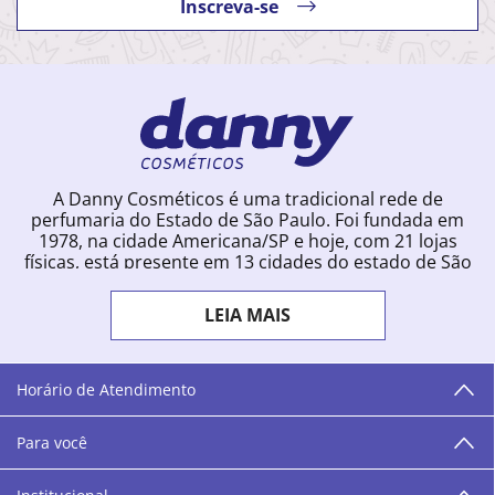
Inscreva-se
A Danny Cosméticos é uma tradicional rede de
perfumaria do Estado de São Paulo. Foi fundada em
1978, na cidade Americana/SP e hoje, com 21 lojas
físicas, está presente em 13 cidades do estado de São
Paulo. Ingressou na loja online em 2012, quando
começou a vender para todo o território brasileiro.
LEIA MAIS
Com uma infinidade de marcas e a filosofia de vender
produtos que vão do popular ao luxo, a Danny
Cosméticos mantém parceria com aproximadamente
300 grandes fornecedores e lançamentos diários na
Horário de Atendimento
loja online. Nas cidades onde temos lojas físicas,
oferecemos cursos especializados aos profissionais da
Para você
área de beleza. São 12 centros técnicos que oferecem
programação semanal de cursos e encontros.