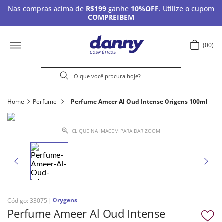
Nas compras acima de
R$199
ganhe
10%OFF
. Utilize o cupom
COMPREIBEM
00
Home
Perfume
Perfume Ameer Al Oud Intense Origens 100ml
CLIQUE NA IMAGEM PARA DAR ZOOM
Orygens
Código
:
33075
Perfume Ameer Al Oud Intense