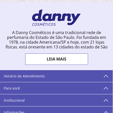
A Danny Cosméticos é uma tradicional rede de
perfumaria do Estado de São Paulo. Foi fundada em
1978, na cidade Americana/SP e hoje, com 21 lojas
físicas, está presente em 13 cidades do estado de São
Paulo. Ingressou na loja online em 2012, quando
começou a vender para todo o território brasileiro.
LEIA MAIS
Com uma infinidade de marcas e a filosofia de vender
produtos que vão do popular ao luxo, a Danny
Cosméticos mantém parceria com aproximadamente
300 grandes fornecedores e lançamentos diários na
Horário de Atendimento
loja online. Nas cidades onde temos lojas físicas,
oferecemos cursos especializados aos profissionais da
Para você
área de beleza. São 12 centros técnicos que oferecem
programação semanal de cursos e encontros.
Institucional
“O varejo corre nas nossas veias como nossos valores
humanos, éticos e morais. E que o branco e o azul anil,
Informações
as cores da Danny Cosméticos, possam continuar