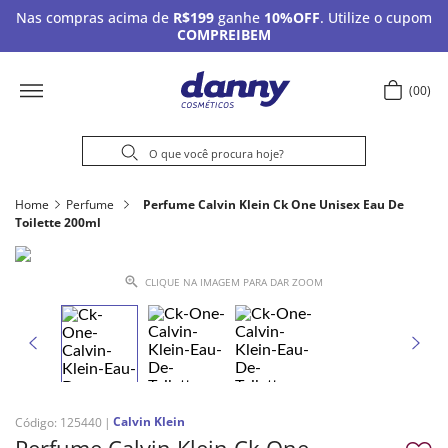
Nas compras acima de
R$199
ganhe
10%OFF
. Utilize o cupom
COMPREIBEM
00
Home
Perfume
Perfume Calvin Klein Ck One Unisex Eau De
Toilette 200ml
CLIQUE NA IMAGEM PARA DAR ZOOM
Calvin Klein
Código
:
125440
Perfume Calvin Klein Ck One