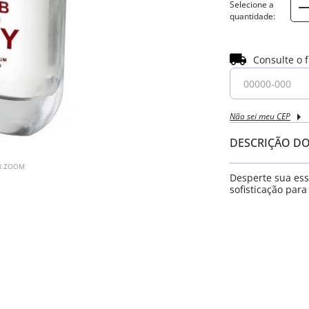
Consulte o 
Não sei meu CEP
DESCRIÇÃO D
AR ZOOM
Desperte sua es
sofisticação para