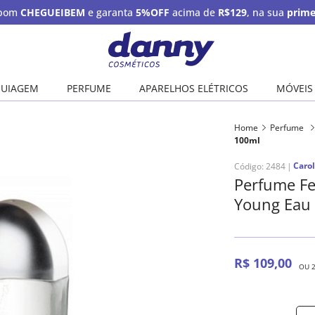
upom
CHEGUEIBEM
e garanta
5%OFF
acima de
R$129
, na sua
prime
UIAGEM
PERFUME
APARELHOS ELÉTRICOS
MÓVEIS
Home
Perfume
100ml
Carol
Código
:
2484
Perfume Fe
Young Eau
R$
109
,
00
OU