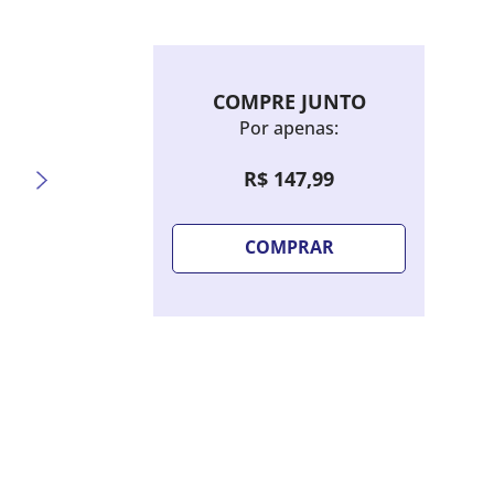
COMPRE JUNTO
Por apenas:
R$
147
,
99
COMPRAR
Sombra Líquida Bruna Tavares Hello
Lápis 
Kitty - Candy Blue
Extre