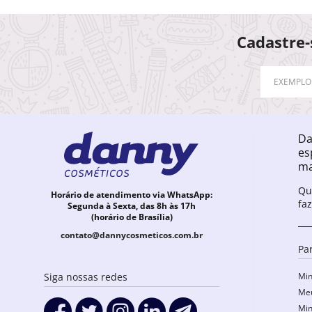
Cadastre-
Da
es
ma
Qu
Horário de atendimento via WhatsApp:
fa
Segunda à Sexta, das 8h às 17h
(horário de Brasília)
contato@dannycosmeticos.com.br
Pa
Min
Siga nossas redes
Meu
Min