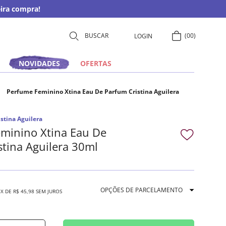
ira compra!
00
LOGIN
NOVIDADES
OFERTAS
Perfume Feminino Xtina Eau De Parfum Cristina Aguilera
stina Aguilera
minino Xtina Eau De
stina Aguilera 30ml
OPÇÕES DE PARCELAMENTO
5
X DE
R$
45
,
98
SEM JUROS