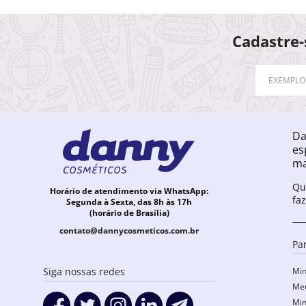
Cadastre-
Da
es
ma
Qu
Horário de atendimento via WhatsApp:
fa
Segunda à Sexta, das 8h às 17h
(horário de Brasília)
contato@dannycosmeticos.com.br
Pa
Min
Siga nossas redes
Meu
Min