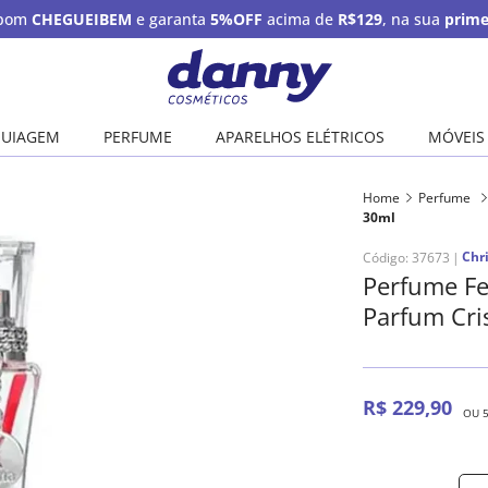
upom
CHEGUEIBEM
e garanta
5%OFF
acima de
R$129
, na sua
prime
UIAGEM
PERFUME
APARELHOS ELÉTRICOS
MÓVEIS
Home
Perfume
30ml
Chri
Código
:
37673
Perfume Fe
Parfum Cri
R$
229
,
90
OU