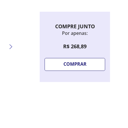
COMPRE JUNTO
Por apenas:
R$
268
,
89
COMPRAR
Sombra Líquida Bruna Tavares Hello
Lápis 
Kitty - Candy Blue
Extre