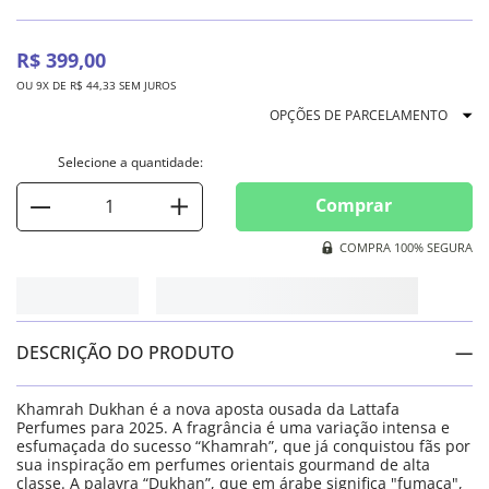
R$
399
,
00
OU
9
X DE
R$
44
,
33
SEM JUROS
OPÇÕES DE PARCELAMENTO
Comprar
COMPRA 100% SEGURA
DESCRIÇÃO DO PRODUTO
Khamrah Dukhan é a nova aposta ousada da Lattafa
Perfumes para 2025. A fragrância é uma variação intensa e
esfumaçada do sucesso “Khamrah”, que já conquistou fãs por
sua inspiração em perfumes orientais gourmand de alta
classe. A palavra “Dukhan”, que em árabe significa "fumaça",