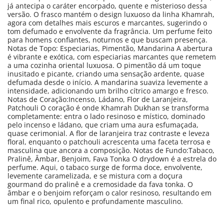
já antecipa o caráter encorpado, quente e misterioso dessa
versão. O frasco mantém o design luxuoso da linha Khamrah,
agora com detalhes mais escuros e marcantes, sugerindo o
tom defumado e envolvente da fragrância. Um perfume feito
para homens confiantes, noturnos e que buscam presença.
Notas de Topo: Especiarias, Pimentão, Mandarina A abertura
é vibrante e exótica, com especiarias marcantes que remetem
a uma cozinha oriental luxuosa. O pimentão dá um toque
inusitado e picante, criando uma sensação ardente, quase
defumada desde o início. A mandarina suaviza levemente a
intensidade, adicionando um brilho cítrico amargo e fresco.
Notas de Coração:Incenso, Ládano, Flor de Laranjeira,
Patchouli O coração é onde Khamrah Dukhan se transforma
completamente: entra o lado resinoso e místico, dominado
pelo incenso e ládano, que criam uma aura esfumaçada,
quase cerimonial. A flor de laranjeira traz contraste e leveza
floral, enquanto o patchouli acrescenta uma faceta terrosa e
masculina que ancora a composição. Notas de Fundo:Tabaco,
Pralinê, Âmbar, Benjoim, Fava Tonka O drydown é a estrela do
perfume. Aqui, o tabaco surge de forma doce, envolvente,
levemente caramelizada, e se mistura com a doçura
gourmand do pralinê e a cremosidade da fava tonka. O
âmbar e o benjoim reforçam o calor resinoso, resultando em
um final rico, opulento e profundamente masculino.