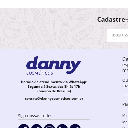
Cadastre-
Da
es
ma
Qu
Horário de atendimento via WhatsApp:
fa
Segunda à Sexta, das 8h às 17h
(horário de Brasília)
contato@dannycosmeticos.com.br
Pa
Min
Siga nossas redes
Meu