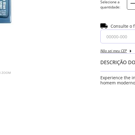
Consulte o 
Não sei meu CEP
DESCRIÇÃO D
AR ZOOM
Experience the in
homem moderno e