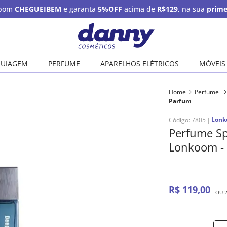
upom
CHEGUEIBEM
e garanta
5%OFF
acima de
R$129
, na sua
prime
UIAGEM
PERFUME
APARELHOS ELÉTRICOS
MÓVEIS
Home
Perfume
Parfum
Lon
Código
:
7805
Perfume Sp
Lonkoom -
R$
119
,
00
OU