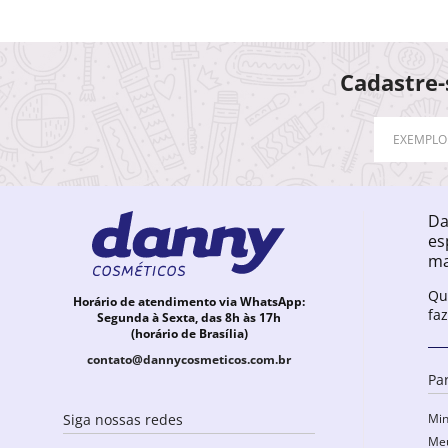
Cadastre-
Da
es
ma
Qu
Horário de atendimento via WhatsApp:
fa
Segunda à Sexta, das 8h às 17h
(horário de Brasília)
contato@dannycosmeticos.com.br
Pa
Min
Siga nossas redes
Meu