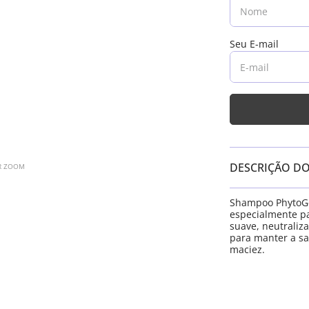
DESCRIÇÃO D
AR ZOOM
Shampoo PhytoGen
especialmente pa
suave, neutraliza
para manter a sa
maciez.