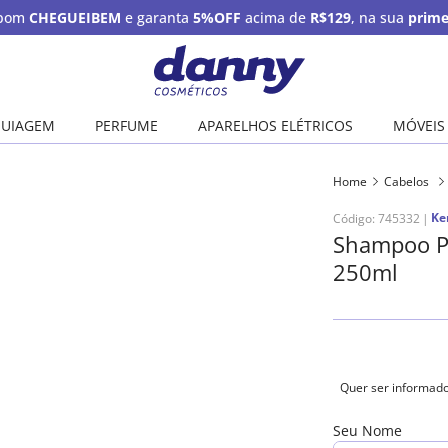
upom
CHEGUEIBEM
e garanta
5%OFF
acima de
R$129
, na sua
prime
UIAGEM
PERFUME
APARELHOS ELÉTRICOS
MÓVEIS
Home
Cabelos
Ke
Código
:
745332
Shampoo Ph
250ml