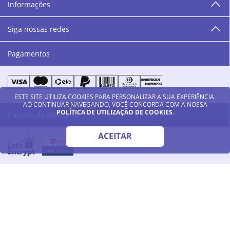
Informações
as cores da Danny Cosméticos, possam continuar
transmitindo paz e harmonia para todos vocês!”
Siga nossas redes
Pagamentos
ESTE SITE UTILIZA COOKIES PARA PERSONALIZAR A SUA EXPERIÊNCIA.
AO CONTINUAR NAVEGANDO, VOCÊ CONCORDA COM A NOSSA
POLÍTICA DE UTILIZAÇÃO DE COOKIES
.
Cupons de Desconto
ACEITAR
© 2023 - Danny Cosméticos LTDA - Todos os direitos reservados
CNPJ: 50.028.976/0023-56 | Rua Rio Branco 93 - Centro - Americana , SP -
CEP: 13.465-030