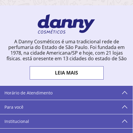
A Danny Cosméticos é uma tradicional rede de
perfumaria do Estado de São Paulo. Foi fundada em
1978, na cidade Americana/SP e hoje, com 21 lojas
físicas, está presente em 13 cidades do estado de São
Paulo. Ingressou na loja online em 2012, quando
começou a vender para todo o território brasileiro.
LEIA MAIS
Com uma infinidade de marcas e a filosofia de vender
produtos que vão do popular ao luxo, a Danny
Cosméticos mantém parceria com aproximadamente
300 grandes fornecedores e lançamentos diários na
Horário de Atendimento
loja online. Nas cidades onde temos lojas físicas,
oferecemos cursos especializados aos profissionais da
Para você
área de beleza. São 12 centros técnicos que oferecem
programação semanal de cursos e encontros.
Institucional
“O varejo corre nas nossas veias como nossos valores
humanos, éticos e morais. E que o branco e o azul anil,