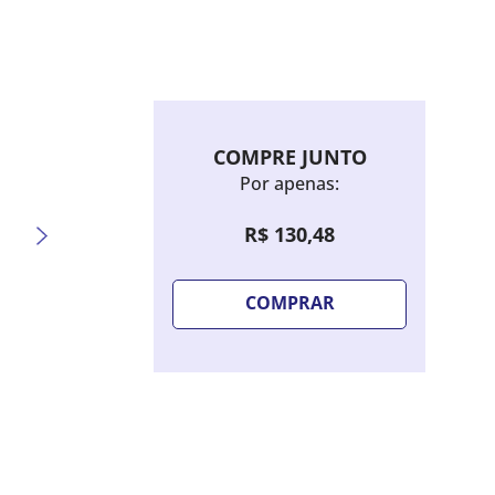
COMPRE JUNTO
Por apenas:
R$
130
,
48
COMPRAR
Sombra Líquida Bruna Tavares Hello
Lápis 
Kitty - Candy Blue
Extre