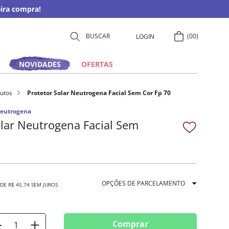
ira compra!
00
LOGIN
NOVIDADES
OFERTAS
utos
Protetor Solar Neutrogena Facial Sem Cor Fp 70
eutrogena
olar Neutrogena Facial Sem
OPÇÕES DE PARCELAMENTO
 DE
R$
45
,
74
SEM JUROS
Comprar