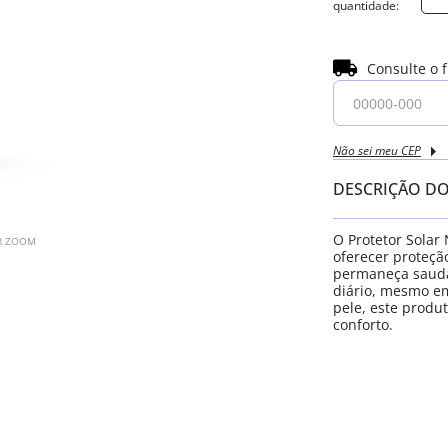
Consulte o 
Não sei meu CEP
DESCRIÇÃO D
O Protetor Solar
AR ZOOM
oferecer proteçã
permaneça saudáv
diário, mesmo em 
pele, este produ
conforto.