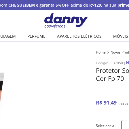
upom
CHEGUEIBEM
e garanta
5%OFF
acima de
R$129
, na sua
prime
UIAGEM
PERFUME
APARELHOS ELÉTRICOS
MÓVEIS
Home
Novos Prod
N
Código
:
1137050
Protetor S
Cor Fp 70
R$
91
,
49
OU
2
X