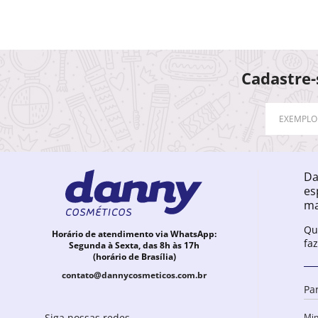
Cadastre-
Da
es
ma
Qu
Horário de atendimento via WhatsApp:
fa
Segunda à Sexta, das 8h às 17h
(horário de Brasília)
contato@dannycosmeticos.com.br
Pa
Min
Siga nossas redes