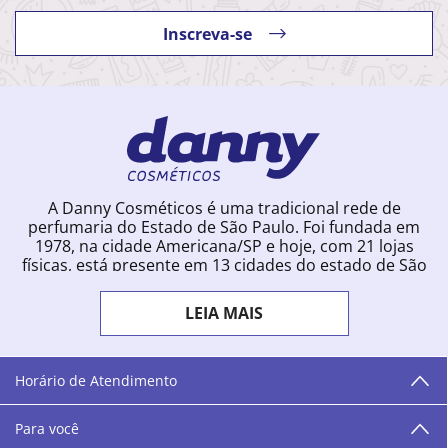
Inscreva-se
A Danny Cosméticos é uma tradicional rede de
perfumaria do Estado de São Paulo. Foi fundada em
1978, na cidade Americana/SP e hoje, com 21 lojas
físicas, está presente em 13 cidades do estado de São
Paulo. Ingressou na loja online em 2012, quando
começou a vender para todo o território brasileiro.
LEIA MAIS
Com uma infinidade de marcas e a filosofia de vender
produtos que vão do popular ao luxo, a Danny
Cosméticos mantém parceria com aproximadamente
300 grandes fornecedores e lançamentos diários na
Horário de Atendimento
loja online. Nas cidades onde temos lojas físicas,
oferecemos cursos especializados aos profissionais da
Para você
área de beleza. São 12 centros técnicos que oferecem