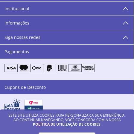
programação semanal de cursos e encontros.
Institucional
“O varejo corre nas nossas veias como nossos valores
humanos, éticos e morais. E que o branco e o azul anil,
Informações
as cores da Danny Cosméticos, possam continuar
transmitindo paz e harmonia para todos vocês!”
Siga nossas redes
Pagamentos
Cupons de Desconto
ESTE SITE UTILIZA COOKIES PARA PERSONALIZAR A SUA EXPERIÊNCIA.
AO CONTINUAR NAVEGANDO, VOCÊ CONCORDA COM A NOSSA
POLÍTICA DE UTILIZAÇÃO DE COOKIES
.