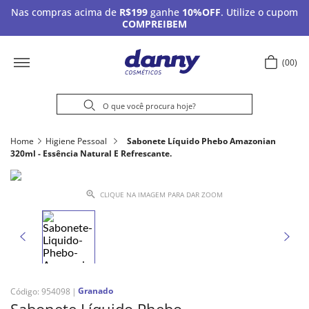
Nas compras acima de
R$199
ganhe
10%OFF
. Utilize o cupom
COMPREIBEM
00
Home
Higiene Pessoal
Sabonete Líquido Phebo Amazonian
320ml - Essência Natural E Refrescante.
CLIQUE NA IMAGEM PARA DAR ZOOM
Granado
Código
:
954098
Sabonete Líquido Phebo