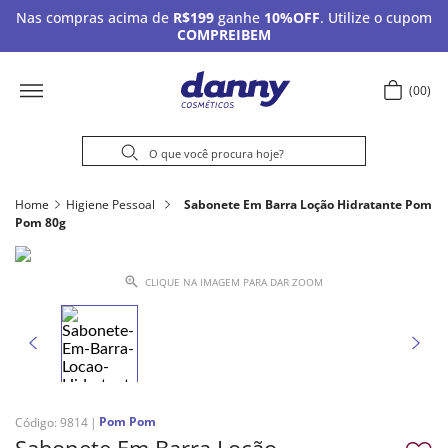
Nas compras acima de
R$199
ganhe
10%OFF
. Utilize o cupom
COMPREIBEM
00
Home
Higiene Pessoal
Sabonete Em Barra Loção Hidratante Pom
Pom 80g
CLIQUE NA IMAGEM PARA DAR ZOOM
Pom Pom
Código
:
9814
Sabonete Em Barra Loção