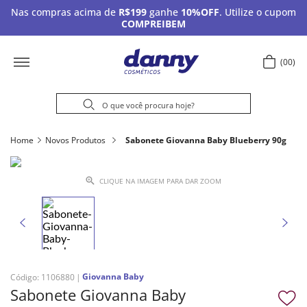
Nas compras acima de
R$199
ganhe
10%OFF
. Utilize o cupom
COMPREIBEM
00
Home
Novos Produtos
Sabonete Giovanna Baby Blueberry 90g
CLIQUE NA IMAGEM PARA DAR ZOOM
Giovanna Baby
Código
:
1106880
Sabonete Giovanna Baby