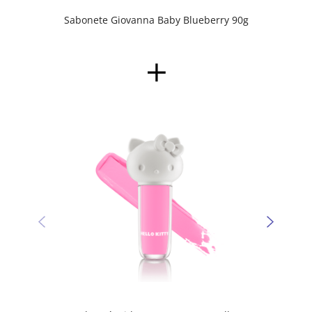
Sabonete Giovanna Baby Blueberry 90g
Sombr
Kitty 