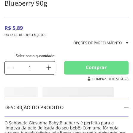
Blueberry 90g
R$
5
,
89
OU
1
X DE
R$
5
,
89
SEM JUROS
OPÇÕES DE PARCELAMENTO
Comprar
COMPRA 100% SEGURA
DESCRIÇÃO DO PRODUTO
O Sabonete Giovanna Baby Blueberry é perfeito para a
limpeza da pele delicada do seu bebê. Com uma fórmula
suave e hipoalergênica, ele limpa sem agredir, deixando um