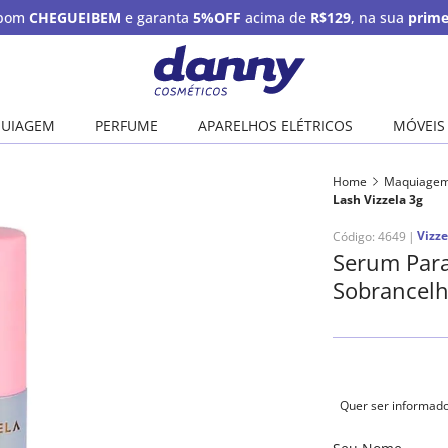
upom
CHEGUEIBEM
e garanta
5%OFF
acima de
R$129
, na sua
prime
UIAGEM
PERFUME
APARELHOS ELÉTRICOS
MÓVEIS
Home
Maquiage
Lash Vizzela 3g
Vizze
Código
:
4649
Serum Para
Sobrancelh