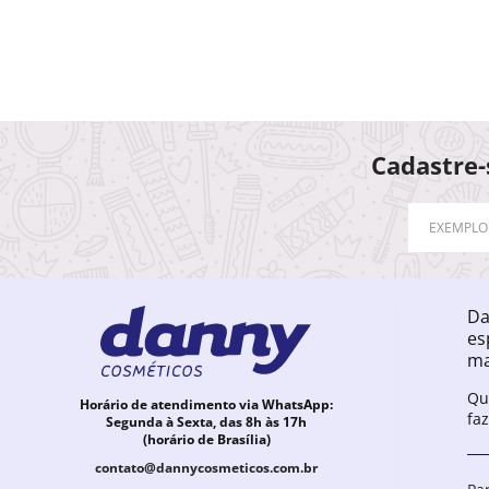
Cadastre-
Da
es
ma
Qu
Horário de atendimento via WhatsApp:
fa
Segunda à Sexta, das 8h às 17h
(horário de Brasília)
contato@dannycosmeticos.com.br