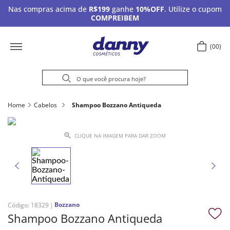
Nas compras acima de
R$199
ganhe
10%OFF
. Utilize o cupom
COMPREIBEM
00
Home
Cabelos
Shampoo Bozzano Antiqueda
CLIQUE NA IMAGEM PARA DAR ZOOM
Bozzano
Código
:
18329
Shampoo Bozzano Antiqueda