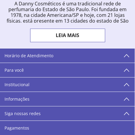
A Danny Cosméticos é uma tradicional rede de
perfumaria do Estado de São Paulo. Foi fundada em
1978, na cidade Americana/SP e hoje, com 21 lojas
físicas, está presente em 13 cidades do estado de São
Paulo. Ingressou na loja online em 2012, quando
começou a vender para todo o território brasileiro.
LEIA MAIS
Com uma infinidade de marcas e a filosofia de vender
produtos que vão do popular ao luxo, a Danny
Cosméticos mantém parceria com aproximadamente
300 grandes fornecedores e lançamentos diários na
Horário de Atendimento
loja online. Nas cidades onde temos lojas físicas,
oferecemos cursos especializados aos profissionais da
Para você
área de beleza. São 12 centros técnicos que oferecem
programação semanal de cursos e encontros.
Institucional
“O varejo corre nas nossas veias como nossos valores
humanos, éticos e morais. E que o branco e o azul anil,
Informações
as cores da Danny Cosméticos, possam continuar
transmitindo paz e harmonia para todos vocês!”
Siga nossas redes
Pagamentos