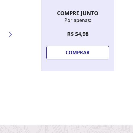
COMPRE JUNTO
Por apenas:
R$
54
,
98
COMPRAR
Sombra Líquida Bruna Tavares Hello
Lápis 
Kitty - Candy Blue
Extrem