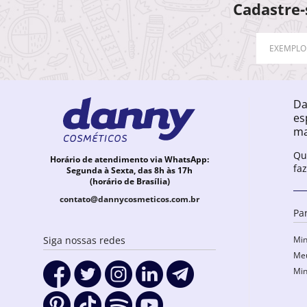
Cadastre-
Da
es
ma
Qu
Horário de atendimento via WhatsApp:
fa
Segunda à Sexta, das 8h às 17h
(horário de Brasília)
contato@dannycosmeticos.com.br
Pa
Min
Siga nossas redes
Meu
Min