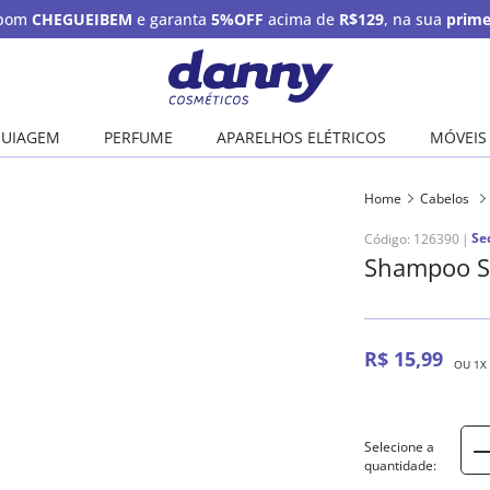
upom
CHEGUEIBEM
e garanta
5%OFF
acima de
R$129
, na sua
prime
UIAGEM
PERFUME
APARELHOS ELÉTRICOS
MÓVEIS
Home
Cabelos
Se
Código
:
126390
Shampoo S
R$
15
,
99
OU
1
X