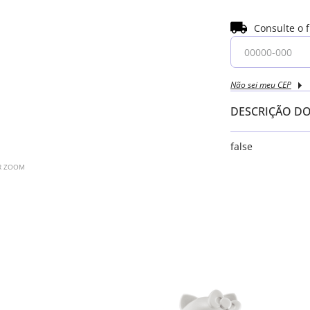
Consulte o 
Não sei meu CEP
DESCRIÇÃO D
false
AR ZOOM