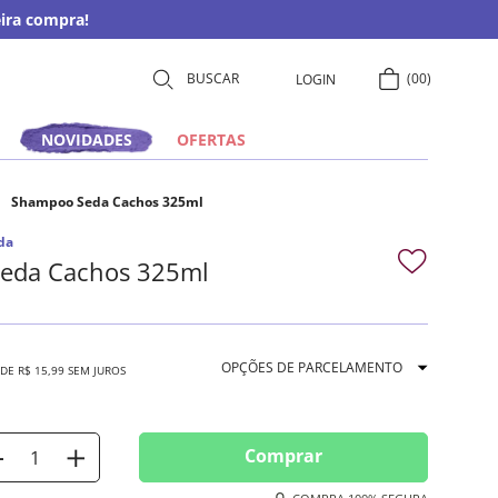
ira compra!
00
LOGIN
NOVIDADES
OFERTAS
Shampoo Seda Cachos 325ml
da
eda Cachos 325ml
OPÇÕES DE PARCELAMENTO
 DE
R$
15
,
99
SEM JUROS
Comprar