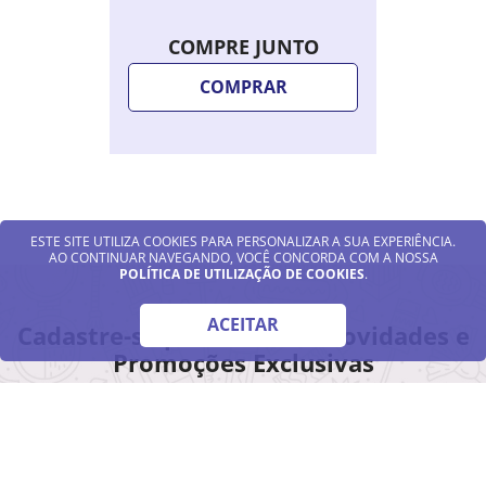
COMPRE JUNTO
COMPRAR
ESTE SITE UTILIZA COOKIES PARA PERSONALIZAR A SUA EXPERIÊNCIA.
AO CONTINUAR NAVEGANDO, VOCÊ CONCORDA COM A NOSSA
POLÍTICA DE UTILIZAÇÃO DE COOKIES
.
ACEITAR
Cadastre-se para receber Novidades e
Promoções Exclusivas