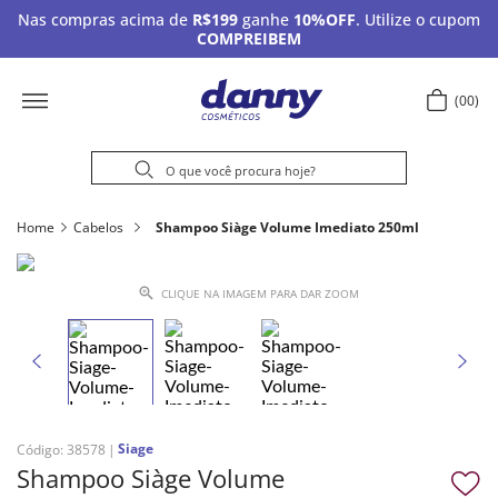
Nas compras acima de
R$199
ganhe
10%OFF
. Utilize o cupom
COMPREIBEM
00
Home
Cabelos
Shampoo Siàge Volume Imediato 250ml
CLIQUE NA IMAGEM PARA DAR ZOOM
Siage
Código
:
38578
Shampoo Siàge Volume