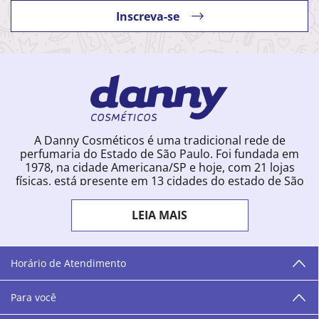
Inscreva-se
A Danny Cosméticos é uma tradicional rede de
perfumaria do Estado de São Paulo. Foi fundada em
1978, na cidade Americana/SP e hoje, com 21 lojas
físicas, está presente em 13 cidades do estado de São
Paulo. Ingressou na loja online em 2012, quando
começou a vender para todo o território brasileiro.
LEIA MAIS
Com uma infinidade de marcas e a filosofia de vender
produtos que vão do popular ao luxo, a Danny
Cosméticos mantém parceria com aproximadamente
300 grandes fornecedores e lançamentos diários na
Horário de Atendimento
loja online. Nas cidades onde temos lojas físicas,
oferecemos cursos especializados aos profissionais da
Para você
área de beleza. São 12 centros técnicos que oferecem
programação semanal de cursos e encontros.