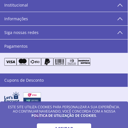
Institucional
“O varejo corre nas nossas veias como nossos valores
humanos, éticos e morais. E que o branco e o azul anil,
Informações
as cores da Danny Cosméticos, possam continuar
transmitindo paz e harmonia para todos vocês!”
Siga nossas redes
Pagamentos
Cupons de Desconto
ESTE SITE UTILIZA COOKIES PARA PERSONALIZAR A SUA EXPERIÊNCIA.
AO CONTINUAR NAVEGANDO, VOCÊ CONCORDA COM A NOSSA
POLÍTICA DE UTILIZAÇÃO DE COOKIES
.