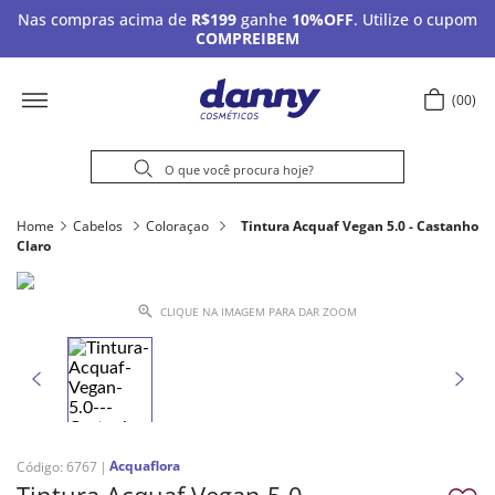
Nas compras acima de
R$199
ganhe
10%OFF
. Utilize o cupom
COMPREIBEM
00
Home
Cabelos
Coloraçao
Tintura Acquaf Vegan 5.0 - Castanho
Claro
CLIQUE NA IMAGEM PARA DAR ZOOM
Acquaflora
Código
:
6767
Tintura Acquaf Vegan 5.0 -