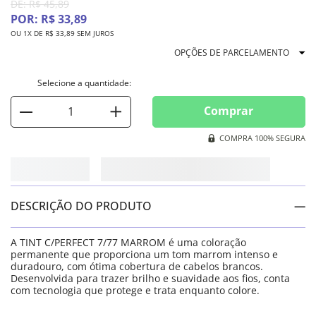
DE:
R$
45
,
89
POR:
R$
33
,
89
OU
1
X DE
R$
33
,
89
SEM JUROS
OPÇÕES DE PARCELAMENTO
Comprar
COMPRA 100% SEGURA
DESCRIÇÃO DO PRODUTO
A TINT C/PERFECT 7/77 MARROM é uma coloração
permanente que proporciona um tom marrom intenso e
duradouro, com ótima cobertura de cabelos brancos.
Desenvolvida para trazer brilho e suavidade aos fios, conta
com tecnologia que protege e trata enquanto colore.