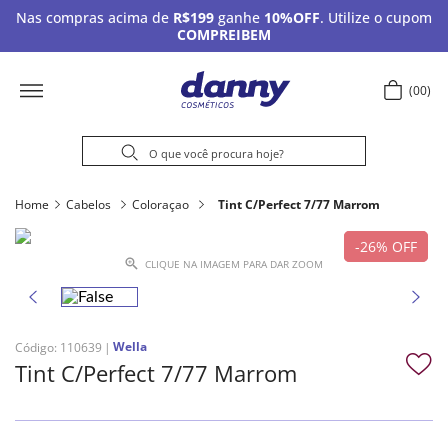
Nas compras acima de
R$199
ganhe
10%OFF
. Utilize o cupom
COMPREIBEM
00
Home
Cabelos
Coloraçao
Tint C/Perfect 7/77 Marrom
26%
OFF
CLIQUE NA IMAGEM PARA DAR ZOOM
Wella
Código
:
110639
Tint C/Perfect 7/77 Marrom