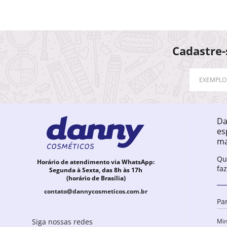
Cadastre-
Da
es
ma
Qu
Horário de atendimento via WhatsApp:
fa
Segunda à Sexta, das 8h às 17h
(horário de Brasília)
contato@dannycosmeticos.com.br
Pa
Min
Siga nossas redes