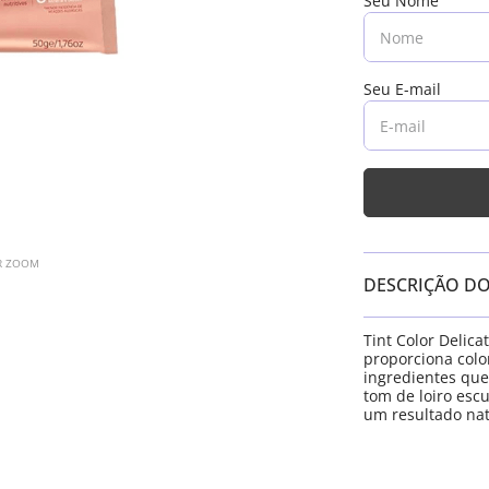
AR ZOOM
DESCRIÇÃO D
Tint Color Delic
proporciona col
ingredientes que
tom de loiro esc
um resultado nat