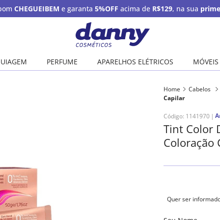
upom
CHEGUEIBEM
e garanta
5%OFF
acima de
R$129
, na sua
prime
UIAGEM
PERFUME
APARELHOS ELÉTRICOS
MÓVEIS
Home
Cabelos
Capilar
A
Código
:
1141970
Tint Color 
Coloração 