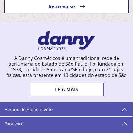
Inscreva-se
A Danny Cosméticos é uma tradicional rede de
perfumaria do Estado de São Paulo. Foi fundada em
1978, na cidade Americana/SP e hoje, com 21 lojas
físicas, está presente em 13 cidades do estado de São
Paulo. Ingressou na loja online em 2012, quando
começou a vender para todo o território brasileiro.
LEIA MAIS
Com uma infinidade de marcas e a filosofia de vender
produtos que vão do popular ao luxo, a Danny
Cosméticos mantém parceria com aproximadamente
300 grandes fornecedores e lançamentos diários na
Horário de Atendimento
loja online. Nas cidades onde temos lojas físicas,
oferecemos cursos especializados aos profissionais da
Para você
área de beleza. São 12 centros técnicos que oferecem
programação semanal de cursos e encontros.