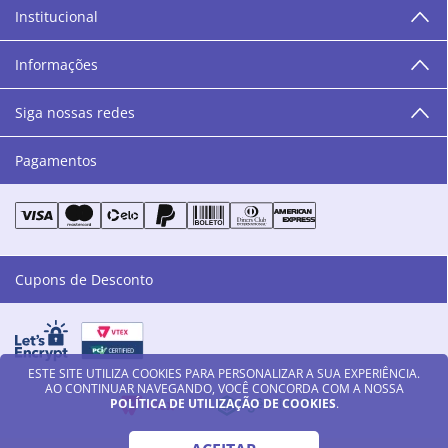
Institucional
“O varejo corre nas nossas veias como nossos valores
humanos, éticos e morais. E que o branco e o azul anil,
Informações
as cores da Danny Cosméticos, possam continuar
transmitindo paz e harmonia para todos vocês!”
Siga nossas redes
Pagamentos
Cupons de Desconto
ESTE SITE UTILIZA COOKIES PARA PERSONALIZAR A SUA EXPERIÊNCIA.
AO CONTINUAR NAVEGANDO, VOCÊ CONCORDA COM A NOSSA
POLÍTICA DE UTILIZAÇÃO DE COOKIES
.