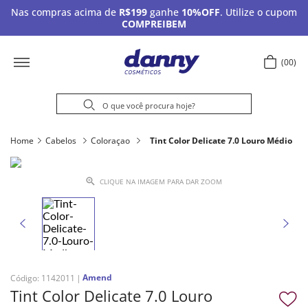
Nas compras acima de
R$199
ganhe
10%OFF
. Utilize o cupom
COMPREIBEM
00
Home
Cabelos
Coloraçao
Tint Color Delicate 7.0 Louro Médio
CLIQUE NA IMAGEM PARA DAR ZOOM
Amend
Código
:
1142011
Tint Color Delicate 7.0 Louro