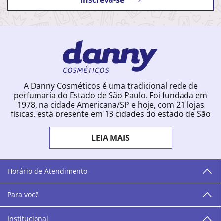
A Danny Cosméticos é uma tradicional rede de
perfumaria do Estado de São Paulo. Foi fundada em
1978, na cidade Americana/SP e hoje, com 21 lojas
físicas, está presente em 13 cidades do estado de São
Paulo. Ingressou na loja online em 2012, quando
começou a vender para todo o território brasileiro.
LEIA MAIS
Com uma infinidade de marcas e a filosofia de vender
produtos que vão do popular ao luxo, a Danny
Cosméticos mantém parceria com aproximadamente
300 grandes fornecedores e lançamentos diários na
Horário de Atendimento
loja online. Nas cidades onde temos lojas físicas,
oferecemos cursos especializados aos profissionais da
Para você
área de beleza. São 12 centros técnicos que oferecem
programação semanal de cursos e encontros.
Institucional