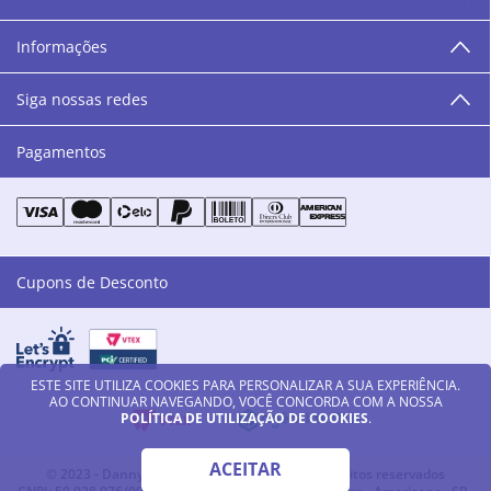
“O varejo corre nas nossas veias como nossos valores
humanos, éticos e morais. E que o branco e o azul anil,
Informações
as cores da Danny Cosméticos, possam continuar
transmitindo paz e harmonia para todos vocês!”
Siga nossas redes
Pagamentos
Cupons de Desconto
ESTE SITE UTILIZA COOKIES PARA PERSONALIZAR A SUA EXPERIÊNCIA.
AO CONTINUAR NAVEGANDO, VOCÊ CONCORDA COM A NOSSA
POLÍTICA DE UTILIZAÇÃO DE COOKIES
.
ACEITAR
© 2023 - Danny Cosméticos LTDA - Todos os direitos reservados