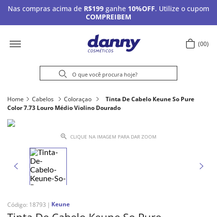
Nas compras acima de
R$199
ganhe
10%OFF
. Utilize o cupom
COMPREIBEM
00
Home
Cabelos
Coloraçao
Tinta De Cabelo Keune So Pure
Color 7.73 Louro Médio Violino Dourado
CLIQUE NA IMAGEM PARA DAR ZOOM
Keune
Código
:
18793
Tinta De Cabelo Keune So Pure