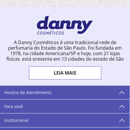
A Danny Cosméticos é uma tradicional rede de
perfumaria do Estado de São Paulo. Foi fundada em
1978, na cidade Americana/SP e hoje, com 21 lojas
físicas, está presente em 13 cidades do estado de São
Paulo. Ingressou na loja online em 2012, quando
começou a vender para todo o território brasileiro.
LEIA MAIS
Com uma infinidade de marcas e a filosofia de vender
produtos que vão do popular ao luxo, a Danny
Cosméticos mantém parceria com aproximadamente
300 grandes fornecedores e lançamentos diários na
Horário de Atendimento
loja online. Nas cidades onde temos lojas físicas,
oferecemos cursos especializados aos profissionais da
Para você
área de beleza. São 12 centros técnicos que oferecem
programação semanal de cursos e encontros.
Institucional
“O varejo corre nas nossas veias como nossos valores
humanos, éticos e morais. E que o branco e o azul anil,