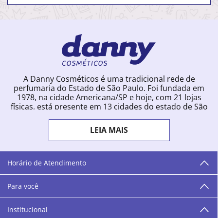
A Danny Cosméticos é uma tradicional rede de
perfumaria do Estado de São Paulo. Foi fundada em
1978, na cidade Americana/SP e hoje, com 21 lojas
físicas, está presente em 13 cidades do estado de São
Paulo. Ingressou na loja online em 2012, quando
começou a vender para todo o território brasileiro.
LEIA MAIS
Com uma infinidade de marcas e a filosofia de vender
produtos que vão do popular ao luxo, a Danny
Cosméticos mantém parceria com aproximadamente
300 grandes fornecedores e lançamentos diários na
Horário de Atendimento
loja online. Nas cidades onde temos lojas físicas,
oferecemos cursos especializados aos profissionais da
Para você
área de beleza. São 12 centros técnicos que oferecem
programação semanal de cursos e encontros.
Institucional
“O varejo corre nas nossas veias como nossos valores