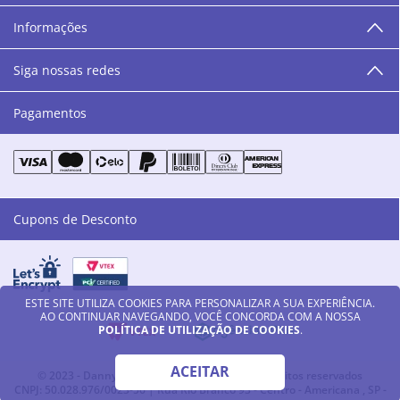
humanos, éticos e morais. E que o branco e o azul anil,
Informações
as cores da Danny Cosméticos, possam continuar
transmitindo paz e harmonia para todos vocês!”
Siga nossas redes
Pagamentos
Cupons de Desconto
ESTE SITE UTILIZA COOKIES PARA PERSONALIZAR A SUA EXPERIÊNCIA.
AO CONTINUAR NAVEGANDO, VOCÊ CONCORDA COM A NOSSA
POLÍTICA DE UTILIZAÇÃO DE COOKIES
.
ACEITAR
© 2023 - Danny Cosméticos LTDA - Todos os direitos reservados
CNPJ: 50.028.976/0023-56 | Rua Rio Branco 93 - Centro - Americana , SP -