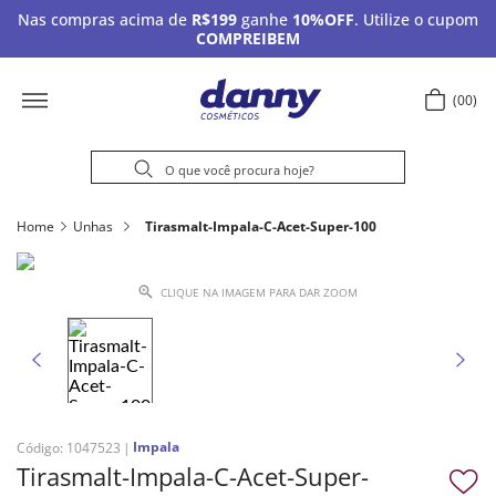
Nas compras acima de
R$199
ganhe
10%OFF
. Utilize o cupom
COMPREIBEM
00
Home
Unhas
Tirasmalt-Impala-C-Acet-Super-100
CLIQUE NA IMAGEM PARA DAR ZOOM
Impala
Código
:
1047523
Tirasmalt-Impala-C-Acet-Super-