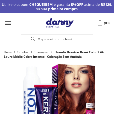
Utilize o cupom
CHEGUEIBEM
e garanta
5%OFF
acima de
R$129
,
na sua
primeira compra!
00
Home
Cabelos
Coloraçao
Tonaliz Keraton Demi Color 7.44
Louro Médio Cobra Intenso - Coloração Sem Amônia