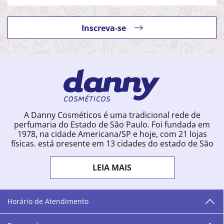
Inscreva-se
A Danny Cosméticos é uma tradicional rede de
perfumaria do Estado de São Paulo. Foi fundada em
1978, na cidade Americana/SP e hoje, com 21 lojas
físicas, está presente em 13 cidades do estado de São
Paulo. Ingressou na loja online em 2012, quando
começou a vender para todo o território brasileiro.
LEIA MAIS
Com uma infinidade de marcas e a filosofia de vender
produtos que vão do popular ao luxo, a Danny
Cosméticos mantém parceria com aproximadamente
300 grandes fornecedores e lançamentos diários na
Horário de Atendimento
loja online. Nas cidades onde temos lojas físicas,
oferecemos cursos especializados aos profissionais da