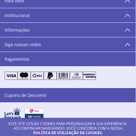
Para você
área de beleza. São 12 centros técnicos que oferecem
programação semanal de cursos e encontros.
Institucional
“O varejo corre nas nossas veias como nossos valores
humanos, éticos e morais. E que o branco e o azul anil,
Informações
as cores da Danny Cosméticos, possam continuar
transmitindo paz e harmonia para todos vocês!”
Siga nossas redes
Pagamentos
Cupons de Desconto
ESTE SITE UTILIZA COOKIES PARA PERSONALIZAR A SUA EXPERIÊNCIA.
AO CONTINUAR NAVEGANDO, VOCÊ CONCORDA COM A NOSSA
POLÍTICA DE UTILIZAÇÃO DE COOKIES
.