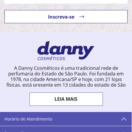
Inscreva-se
A Danny Cosméticos é uma tradicional rede de
perfumaria do Estado de São Paulo. Foi fundada em
1978, na cidade Americana/SP e hoje, com 21 lojas
físicas, está presente em 13 cidades do estado de São
Paulo. Ingressou na loja online em 2012, quando
começou a vender para todo o território brasileiro.
LEIA MAIS
Com uma infinidade de marcas e a filosofia de vender
produtos que vão do popular ao luxo, a Danny
Cosméticos mantém parceria com aproximadamente
300 grandes fornecedores e lançamentos diários na
Horário de Atendimento
loja online. Nas cidades onde temos lojas físicas,
oferecemos cursos especializados aos profissionais da