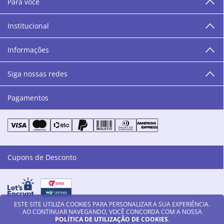
Para você
área de beleza. São 12 centros técnicos que oferecem
programação semanal de cursos e encontros.
Institucional
“O varejo corre nas nossas veias como nossos valores
humanos, éticos e morais. E que o branco e o azul anil,
Informações
as cores da Danny Cosméticos, possam continuar
transmitindo paz e harmonia para todos vocês!”
Siga nossas redes
Pagamentos
Cupons de Desconto
ESTE SITE UTILIZA COOKIES PARA PERSONALIZAR A SUA EXPERIÊNCIA.
AO CONTINUAR NAVEGANDO, VOCÊ CONCORDA COM A NOSSA
POLÍTICA DE UTILIZAÇÃO DE COOKIES
.