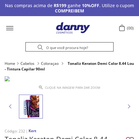
Nas compras acima de
R$199
ganhe
10%OFF
. Utilize o cupom
COMPREIBEM
00
Home
Cabelos
Coloraçao
Tonaliz Keraton Demi Color 8.44 Lou
- Tintura Capilar 90ml
CLIQUE NA IMAGEM PARA DAR ZOOM
Kert
Código
:
232
Tonaliz Keraton Demi Color 8.44