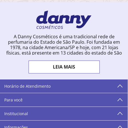
A Danny Cosméticos é uma tradicional rede de
perfumaria do Estado de São Paulo. Foi fundada em
1978, na cidade Americana/SP e hoje, com 21 lojas
físicas, está presente em 13 cidades do estado de São
Paulo. Ingressou na loja online em 2012, quando
começou a vender para todo o território brasileiro.
LEIA MAIS
Com uma infinidade de marcas e a filosofia de vender
produtos que vão do popular ao luxo, a Danny
Cosméticos mantém parceria com aproximadamente
300 grandes fornecedores e lançamentos diários na
Horário de Atendimento
loja online. Nas cidades onde temos lojas físicas,
oferecemos cursos especializados aos profissionais da
Para você
área de beleza. São 12 centros técnicos que oferecem
programação semanal de cursos e encontros.
Institucional
“O varejo corre nas nossas veias como nossos valores
humanos, éticos e morais. E que o branco e o azul anil,
Informações
as cores da Danny Cosméticos, possam continuar