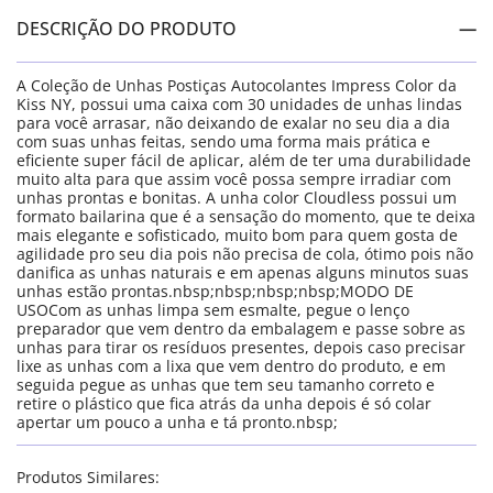
DESCRIÇÃO DO PRODUTO
A Coleção de Unhas Postiças Autocolantes Impress Color da
Kiss NY, possui uma caixa com 30 unidades de unhas lindas
para você arrasar, não deixando de exalar no seu dia a dia
com suas unhas feitas, sendo uma forma mais prática e
eficiente super fácil de aplicar, além de ter uma durabilidade
muito alta para que assim você possa sempre irradiar com
unhas prontas e bonitas. A unha color Cloudless possui um
formato bailarina que é a sensação do momento, que te deixa
mais elegante e sofisticado, muito bom para quem gosta de
agilidade pro seu dia pois não precisa de cola, ótimo pois não
danifica as unhas naturais e em apenas alguns minutos suas
unhas estão prontas.nbsp;nbsp;nbsp;nbsp;MODO DE
USOCom as unhas limpa sem esmalte, pegue o lenço
preparador que vem dentro da embalagem e passe sobre as
unhas para tirar os resíduos presentes, depois caso precisar
lixe as unhas com a lixa que vem dentro do produto, e em
seguida pegue as unhas que tem seu tamanho correto e
retire o plástico que fica atrás da unha depois é só colar
apertar um pouco a unha e tá pronto.nbsp;
Produtos Similares: