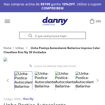
Nas compras acima de
R$199
ganhe
10%OFF
. Utilize o cupom
COMPREIBEM
00
Home
Unhas
Unha Postiça Autocolante Bailarina Impress Color
Cloudless Kiss Ny 30 Unidades
CLIQUE NA IMAGEM PARA DAR ZOOM
Kiss Ny
Código
:
4506
Unha Postiça Autocolante