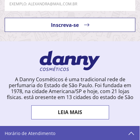
Inscreva-se
A Danny Cosméticos é uma tradicional rede de
perfumaria do Estado de São Paulo. Foi fundada em
1978, na cidade Americana/SP e hoje, com 21 lojas
físicas, está presente em 13 cidades do estado de São
Paulo. Ingressou na loja online em 2012, quando
começou a vender para todo o território brasileiro.
LEIA MAIS
Com uma infinidade de marcas e a filosofia de vender
produtos que vão do popular ao luxo, a Danny
Cosméticos mantém parceria com aproximadamente
300 grandes fornecedores e lançamentos diários na
Horário de Atendimento
loja online. Nas cidades onde temos lojas físicas,