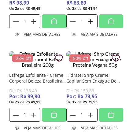
R$
98
,
99
R$
83
,
89
Ou
2
x
de
R$
49
,
49
Ou
2
x
de
R$
41
,
94
VEJA MAIS DETALHES
VEJA MAIS DETALHES
28%
off
50%
off
Esfrega Esfoliante - Creme
Hidratei Shrp Creme
Corporal Beleza Brasileira
Capilar Sem Enxágue De
200g
Proteína Vegana 50g
De:
R$
138
,
49
De:
R$
159
,
89
Por:
R$
99
,
90
Por:
R$
79
,
95
Ou
2
x
de
R$
49
,
95
Ou
1
x
de
R$
79
,
95
VEJA MAIS DETALHES
VEJA MAIS DETALHES