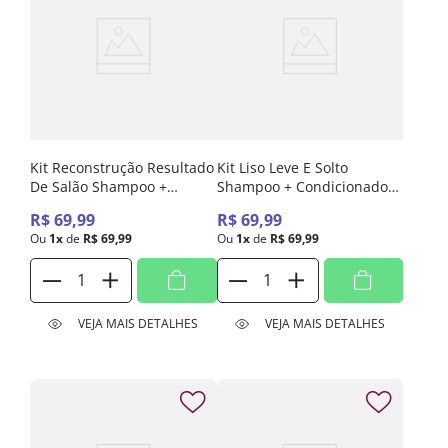
Kit Reconstrução Resultado
Kit Liso Leve E Solto
De Salão Shampoo +
Shampoo + Condicionador
Condicionador Hidrabell
Hidrabell 800ml
R$
69
,
99
R$
69
,
99
800ml
Ou
1
x
de
R$
69
,
99
Ou
1
x
de
R$
69
,
99
VEJA MAIS DETALHES
VEJA MAIS DETALHES