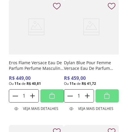
Eros Flame Versace Eau De
Dylan Blue Pour Femme
Parfum Perfume Masculino
Versace Eau De Parfum
30ml
Perfume Feminino 30ml
R$
449
,
00
R$
459
,
00
Ou
11
x
de
R$
40
,
81
Ou
11
x
de
R$
41
,
72
VEJA MAIS DETALHES
VEJA MAIS DETALHES