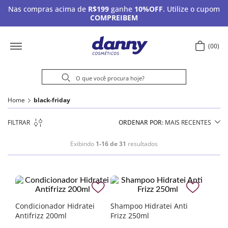
Nas compras acima de
R$199
ganhe
10%OFF
. Utilize o cupom
COMPREIBEM
00
Home
black-friday
FILTRAR
ORDENAR POR
MAIS RECENTES
Exibindo
1-16 de 31
resultados
Condicionador Hidratei
Shampoo Hidratei Anti
Antifrizz 200ml
Frizz 250ml