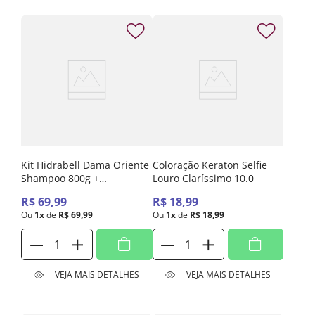
Kit Hidrabell Dama Oriente
Coloração Keraton Selfie
Shampoo 800g +
Louro Claríssimo 10.0
Condicionador 800g
R$
69
,
99
R$
18
,
99
Ou
1
x
de
R$
69
,
99
Ou
1
x
de
R$
18
,
99
VEJA MAIS DETALHES
VEJA MAIS DETALHES