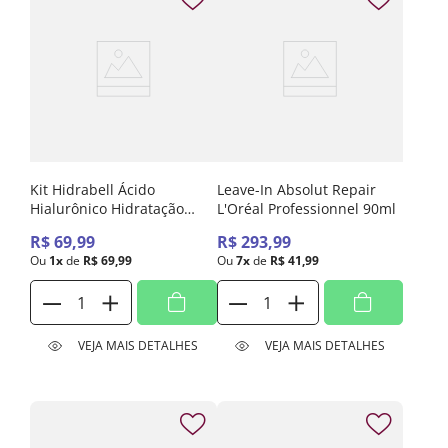
Kit Hidrabell Ácido
Leave-In Absolut Repair
Hialurônico Hidratação
L'Oréal Professionnel 90ml
Ultra Potente Shampoo
R$
69
,
99
R$
293
,
99
800ml + Condicionador
Ou
1
x
de
R$
69
,
99
Ou
7
x
de
R$
41
,
99
800g
VEJA MAIS DETALHES
VEJA MAIS DETALHES