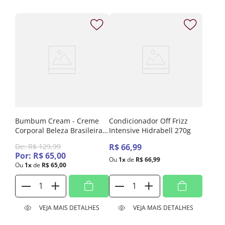
Bumbum Cream - Creme
Condicionador Off Frizz
Corporal Beleza Brasileira
Intensive Hidrabell 270g
200g
De:
R$
129
,
99
R$
66
,
99
Por:
R$
65
,
00
Ou
1
x
de
R$
66
,
99
Ou
1
x
de
R$
65
,
00
VEJA MAIS DETALHES
VEJA MAIS DETALHES