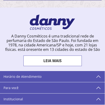
A Danny Cosméticos é uma tradicional rede de
perfumaria do Estado de São Paulo. Foi fundada em
1978, na cidade Americana/SP e hoje, com 21 lojas
físicas, está presente em 13 cidades do estado de São
Paulo. Ingressou na loja online em 2012, quando
começou a vender para todo o território brasileiro.
LEIA MAIS
Com uma infinidade de marcas e a filosofia de vender
produtos que vão do popular ao luxo, a Danny
Cosméticos mantém parceria com aproximadamente
300 grandes fornecedores e lançamentos diários na
Horário de Atendimento
loja online. Nas cidades onde temos lojas físicas,
oferecemos cursos especializados aos profissionais da
Para você
área de beleza. São 12 centros técnicos que oferecem
programação semanal de cursos e encontros.
Institucional
“O varejo corre nas nossas veias como nossos valores