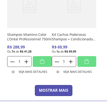
Shampoo Vitamino Color
Kit Cachos Poderosos
L’Oréal Professionnel 750ml
Shampoo + Condicionador
Hidrabell 800ml
R$
288
,
99
R$
69
,
99
Ou
7
x
de
R$
41
,
28
Ou
1
x
de
R$
69
,
99
VEJA MAIS DETALHES
VEJA MAIS DETALHES
MOSTRAR MAIS