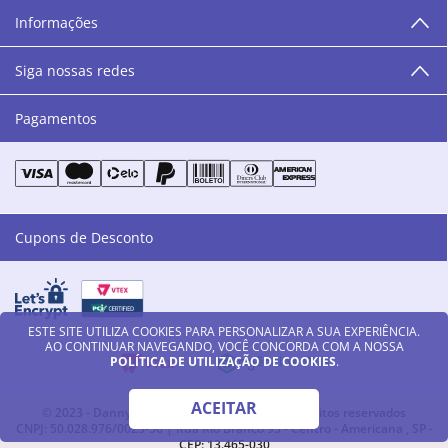
humanos, éticos e morais. E que o branco e o azul anil,
Informações
as cores da Danny Cosméticos, possam continuar
transmitindo paz e harmonia para todos vocês!”
Siga nossas redes
Pagamentos
Cupons de Desconto
ESTE SITE UTILIZA COOKIES PARA PERSONALIZAR A SUA EXPERIÊNCIA.
AO CONTINUAR NAVEGANDO, VOCÊ CONCORDA COM A NOSSA
POLÍTICA DE UTILIZAÇÃO DE COOKIES
.
ACEITAR
© 2023 - Danny Cosméticos LTDA - Todos os direitos reservados
CNPJ: 50.028.976/0023-56 | Rua Rio Branco 93 - Centro - Americana , SP -
CEP: 13.465-030