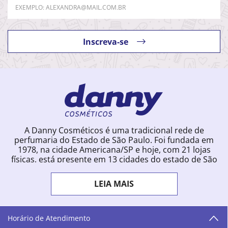
Inscreva-se
A Danny Cosméticos é uma tradicional rede de
perfumaria do Estado de São Paulo. Foi fundada em
1978, na cidade Americana/SP e hoje, com 21 lojas
físicas, está presente em 13 cidades do estado de São
Paulo. Ingressou na loja online em 2012, quando
começou a vender para todo o território brasileiro.
LEIA MAIS
Com uma infinidade de marcas e a filosofia de vender
produtos que vão do popular ao luxo, a Danny
Cosméticos mantém parceria com aproximadamente
300 grandes fornecedores e lançamentos diários na
Horário de Atendimento
loja online. Nas cidades onde temos lojas físicas,